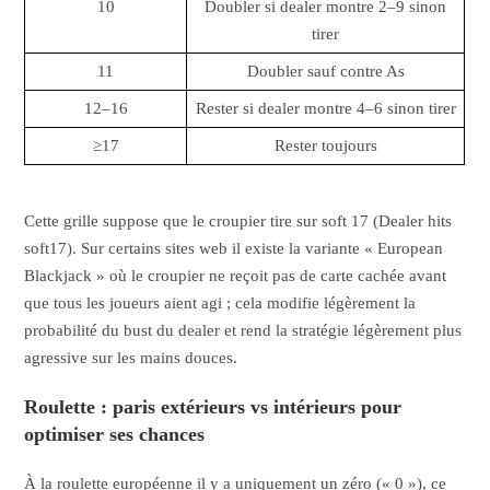
10
Doubler si dealer montre 2–9 sinon
tirer
11
Doubler sauf contre As
12–16
Rester si dealer montre 4–6 sinon tirer
≥17
Rester toujours
Cette grille suppose que le croupier tire sur soft 17 (Dealer hits
soft17). Sur certains sites web il existe la variante « European
Blackjack » où le croupier ne reçoit pas de carte cachée avant
que tous les joueurs aient agi ; cela modifie légèrement la
probabilité du bust du dealer et rend la stratégie légèrement plus
agressive sur les mains douces.
Roulette : paris extérieurs vs intérieurs pour
optimiser ses chances
À la roulette européenne il y a uniquement un zéro (« 0 »), ce