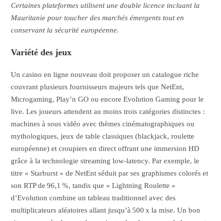
Certaines plateformes utilisent une double licence incluant la
Mauritanie pour toucher des marchés émergents tout en
conservant la sécurité européenne.
Variété des jeux
Un casino en ligne nouveau doit proposer un catalogue riche
couvrant plusieurs fournisseurs majeurs tels que NetEnt,
Microgaming, Play’n GO ou encore Evolution Gaming pour le
live. Les joueurs attendent au moins trois catégories distinctes :
machines à sous vidéo avec thèmes cinématographiques ou
mythologiques, jeux de table classiques (blackjack, roulette
européenne) et croupiers en direct offrant une immersion HD
grâce à la technologie streaming low‑latency. Par exemple, le
titre « Starburst » de NetEnt séduit par ses graphismes colorés et
son RTP de 96,1 %, tandis que « Lightning Roulette »
d’Evolution combine un tableau traditionnel avec des
multiplicateurs aléatoires allant jusqu’à 500 x la mise. Un bon