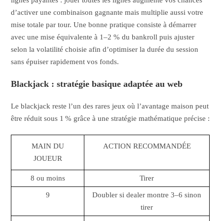
d’activer une combinaison gagnante mais multiplie aussi votre
mise totale par tour. Une bonne pratique consiste à démarrer
avec une mise équivalente à 1–2 % du bankroll puis ajuster
selon la volatilité choisie afin d’optimiser la durée du session
sans épuiser rapidement vos fonds.
Blackjack : stratégie basique adaptée au web
Le blackjack reste l’un des rares jeux où l’avantage maison peut
être réduit sous 1 % grâce à une stratégie mathématique précise :
MAIN DU
ACTION RECOMMANDÉE
JOUEUR
8 ou moins
Tirer
9
Doubler si dealer montre 3–6 sinon
tirer