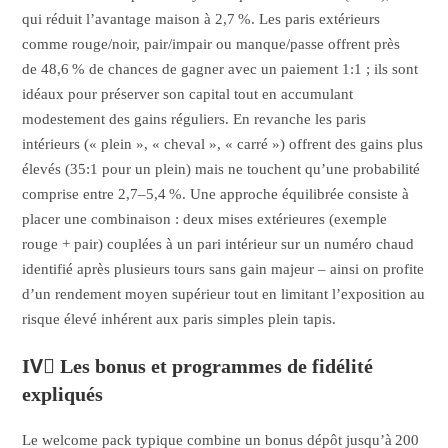
qui réduit l’avantage maison à 2,7 %. Les paris extérieurs
comme rouge/noir, pair/impair ou manque/passe offrent près
de 48,6 % de chances de gagner avec un paiement 1:1 ; ils sont
idéaux pour préserver son capital tout en accumulant
modestement des gains réguliers. En revanche les paris
intérieurs (« plein », « cheval », « carré ») offrent des gains plus
élevés (35:1 pour un plein) mais ne touchent qu’une probabilité
comprise entre 2,7–5,4 %. Une approche équilibrée consiste à
placer une combinaison : deux mises extérieures (exemple
rouge + pair) couplées à un pari intérieur sur un numéro chaud
identifié après plusieurs tours sans gain majeur – ainsi on profite
d’un rendement moyen supérieur tout en limitant l’exposition au
risque élevé inhérent aux paris simples plein tapis.
IV️⃣ Les bonus et programmes de fidélité
expliqués
Le welcome pack typique combine un bonus dépôt jusqu’à 200