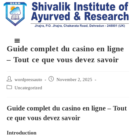
Guide complet du casino en ligne
– Tout ce que vous devez savoir
wordpressauto
November 2, 2025
Uncategorized
Guide complet du casino en ligne – Tout
ce que vous devez savoir
Introduction