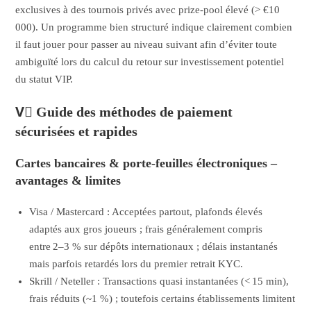
exclusives à des tournois privés avec prize‑pool élevé (> €10
000). Un programme bien structuré indique clairement combien
il faut jouer pour passer au niveau suivant afin d’éviter toute
ambiguïté lors du calcul du retour sur investissement potentiel
du statut VIP.
V️⃣ Guide des méthodes de paiement
sécurisées et rapides
Cartes bancaires & porte‑feuilles électroniques –
avantages & limites
Visa / Mastercard : Acceptées partout, plafonds élevés
adaptés aux gros joueurs ; frais généralement compris
entre 2–3 % sur dépôts internationaux ; délais instantanés
mais parfois retardés lors du premier retrait KYC.
Skrill / Neteller : Transactions quasi instantanées (< 15 min),
frais réduits (~1 %) ; toutefois certains établissements limitent