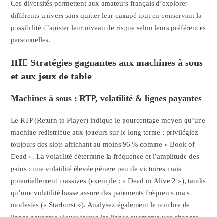
Ces diversités permettent aux amateurs français d’explorer
différents univers sans quitter leur canapé tout en conservant la
possibilité d’ajuster leur niveau de risque selon leurs préférences
personnelles.
III️⃣ Stratégies gagnantes aux machines à sous
et aux jeux de table
Machines à sous : RTP, volatilité & lignes payantes
Le RTP (Return to Player) indique le pourcentage moyen qu’une
machine redistribue aux joueurs sur le long terme ; privilégiez
toujours des slots affichant au moins 96 % comme « Book of
Dead ». La volatilité détermine la fréquence et l’amplitude des
gains : une volatilité élevée génère peu de victoires mais
potentiellement massives (exemple : « Dead or Alive 2 »), tandis
qu’une volatilité basse assure des paiements fréquents mais
modestes (« Starburst »). Analysez également le nombre de
lignes payantes : jouer toutes les lignes augmente vos chances