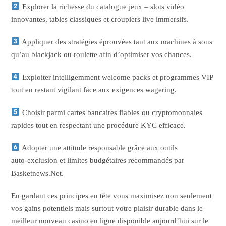
Explorer la richesse du catalogue jeux – slots vidéo
innovantes, tables classiques et croupiers live immersifs.
Appliquer des stratégies éprouvées tant aux machines à sous
qu’au blackjack ou roulette afin d’optimiser vos chances.
Exploiter intelligemment welcome packs et programmes VIP
tout en restant vigilant face aux exigences wagering.
Choisir parmi cartes bancaires fiables ou cryptomonnaies
rapides tout en respectant une procédure KYC efficace.
Adopter une attitude responsable grâce aux outils
auto‑exclusion et limites budgétaires recommandés par
Basketnews.Net.
En gardant ces principes en tête vous maximisez non seulement
vos gains potentiels mais surtout votre plaisir durable dans le
meilleur nouveau casino en ligne disponible aujourd’hui sur le