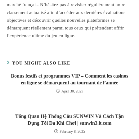
marché français. N’hésitez pas à revisiter régulièrement notre
classement actualisé afin d’accéder aux dernières évaluations
objectives et découvrir quelles nouvelles plateformes se
démarquent réellement parmi tous ceux qui prétendent offrir
l’expérience ultime du jeu en ligne.
YOU MIGHT ALSO LIKE
Bonus festifs et programmes VIP – Comment les casinos
en ligne se démarquent au tournant de l’année
April 30, 2025
Tổng Quan Hệ Thống Cầu SUNWIN Và Cách Tận
Dụng Tối Đa Khi Chơi | sunwin3.it.com
February 8, 2025