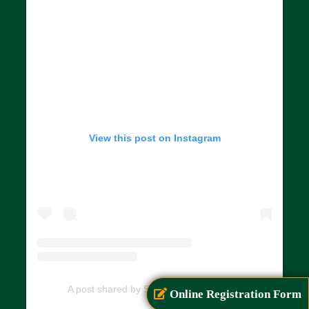
View this post on Instagram
A post shared by SIAR (@siarayurveda)
Online Registration Form