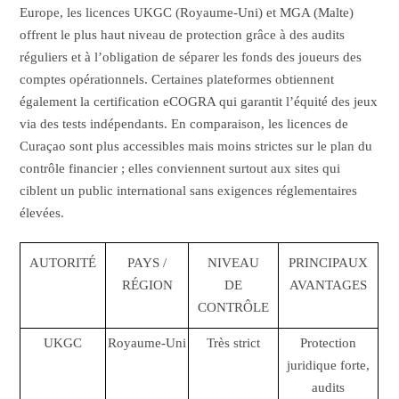
Europe, les licences UKGC (Royaume‑Uni) et MGA (Malte)
offrent le plus haut niveau de protection grâce à des audits
réguliers et à l’obligation de séparer les fonds des joueurs des
comptes opérationnels. Certaines plateformes obtiennent
également la certification eCOGRA qui garantit l’équité des jeux
via des tests indépendants. En comparaison, les licences de
Curaçao sont plus accessibles mais moins strictes sur le plan du
contrôle financier ; elles conviennent surtout aux sites qui
ciblent un public international sans exigences réglementaires
élevées.
AUTORITÉ
PAYS /
NIVEAU
PRINCIPAUX
RÉGION
DE
AVANTAGES
CONTRÔLE
UKGC
Royaume‑Uni
Très strict
Protection
juridique forte,
audits