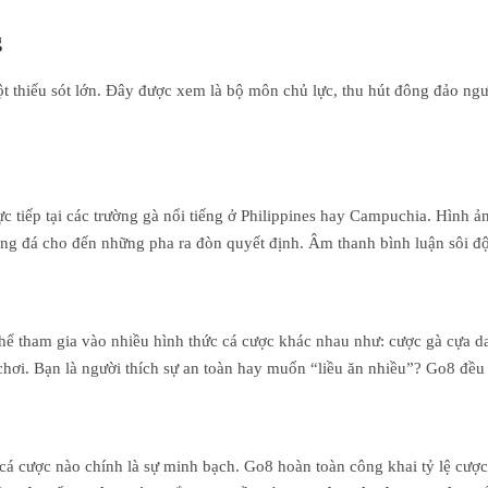
g
ột thiếu sót lớn. Đây được xem là bộ môn chủ lực, thu hút đông đảo ngườ
c tiếp tại các trường gà nổi tiếng ở Philippines hay Campuchia. Hình ả
ường đá cho đến những pha ra đòn quyết định. Âm thanh bình luận sôi đ
hể tham gia vào nhiều hình thức cá cược khác nhau như: cược gà cựa da
chơi. Bạn là người thích sự an toàn hay muốn “liều ăn nhiều”? Go8 đều
ò cá cược nào chính là sự minh bạch. Go8 hoàn toàn công khai tỷ lệ cượ