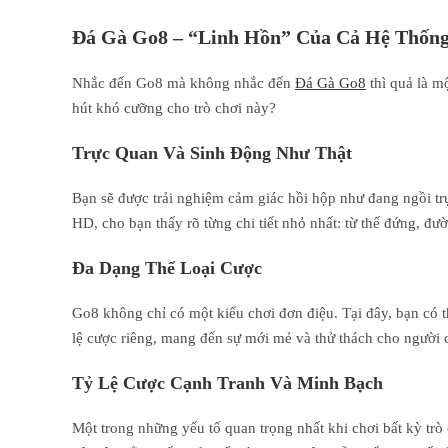
Đá Gà Go8 – “Linh Hồn” Của Cả Hệ Thốn
Nhắc đến Go8 mà không nhắc đến
Đá Gà Go8
thì quả là m
hút khó cưỡng cho trò chơi này?
Trực Quan Và Sinh Động Như Thật
Bạn sẽ được trải nghiệm cảm giác hồi hộp như đang ngồi trự
HD, cho bạn thấy rõ từng chi tiết nhỏ nhất: từ thế đứng, đ
Đa Dạng Thể Loại Cược
Go8 không chỉ có một kiểu chơi đơn điệu. Tại đây, bạn có t
lệ cược riêng, mang đến sự mới mẻ và thử thách cho người 
Tỷ Lệ Cược Cạnh Tranh Và Minh Bạch
Một trong những yếu tố quan trọng nhất khi chơi bất kỳ tr