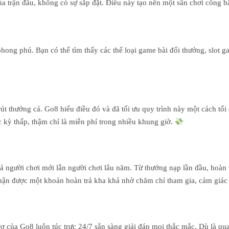
ủa trận đấu, không có sự sắp đặt. Điều này tạo nên một sân chơi công b
phong phú. Bạn có thể tìm thấy các thể loại game bài đổi thưởng, slot 
t thưởng cả. Go8 hiểu điều đó và đã tối ưu quy trình này một cách tối 
c kỳ thấp, thậm chí là miễn phí trong nhiều khung giờ.
người chơi mới lẫn người chơi lâu năm. Từ thưởng nạp lần đầu, hoàn tr
g nhận được một khoản hoàn trả kha khá nhờ chăm chỉ tham gia, cảm giá
rợ của Go8 luôn túc trực 24/7 sẵn sàng giải đáp mọi thắc mắc. Dù là qua