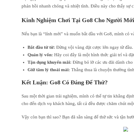
phản hồi nhanh chóng và nhiệt tình. Điều này cho thấy sự 
Kinh Nghiệm Chơi Tại Go8 Cho Người Mớ
Nếu bạn là “lính mới” và muốn bắt đầu với Go8, mình có v
Bắt đầu từ từ:
Đừng vội vàng đặt cược lớn ngay từ đầu. H
Quản lý vốn:
Hãy coi đây là một hình thức giải trí và đ
Tận dụng khuyến mãi:
Đừng bỏ lỡ các ưu đãi dành cho 
Giữ tâm lý thoải mái:
Thắng thua là chuyện thường tình.
Kết Luận: Go8 Có Đáng Để Thử?
Sau một thời gian trải nghiệm, mình có thể tự tin khẳng địn
cho đến dịch vụ khách hàng, tất cả đều được chăm chút một
Vậy còn bạn thì sao? Bạn đã sẵn sàng để thử sức và tận hư