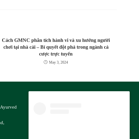
Cách GMNC phân tích hành vi và xu hướng người
chơi tại nhà cái – Bí quyết đột phá trong ngành cá
cược trực tuyến
May 3, 2024
f Ayurved
ad,