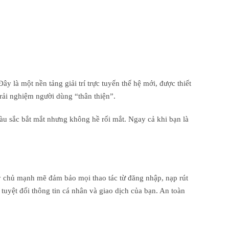
y là một nền tảng giải trí trực tuyến thế hệ mới, được thiết
trải nghiệm người dùng “thân thiện”.
àu sắc bắt mắt nhưng không hề rối mắt. Ngay cả khi bạn là
y chủ mạnh mẽ đảm bảo mọi thao tác từ đăng nhập, nạp rút
uyệt đối thông tin cá nhân và giao dịch của bạn. An toàn