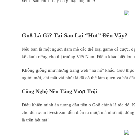
xem “sân chơi” này có gì đặc biệt nhé!
Go8 Là Gì? Tại Sao Lại “Hot” Đến Vậy?
Nếu bạn là một người đam mê các thể loại game cá cược, đặc 
kế dành riêng cho thị trường Việt Nam. Điểm khác biệt lớn 
Không giống như những trang web “na ná” khác, Go8 thực sự
người mới, chỉ mất vài phút là đã có thể làm quen và bắt đầu
Công Nghệ Nền Tảng Vượt Trội
Điều khiến mình ấn tượng đầu tiên ở Go8 chính là tốc độ. 
cho đến xem livestream đều diễn ra mượt mà như một dòng c
là trên hết mà!