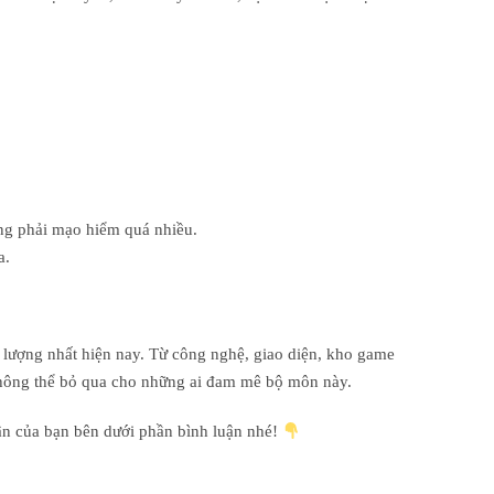
ng phải mạo hiểm quá nhiều.
a.
ất lượng nhất hiện nay. Từ công nghệ, giao diện, kho game
 không thể bỏ qua cho những ai đam mê bộ môn này.
hận của bạn bên dưới phần bình luận nhé!