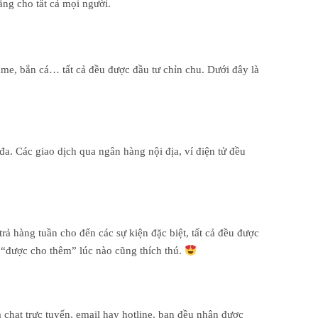
ằng cho tất cả mọi người.
game, bắn cá… tất cả đều được đầu tư chỉn chu. Dưới đây là
đa. Các giao dịch qua ngân hàng nội địa, ví điện tử đều
ả hàng tuần cho đến các sự kiện đặc biệt, tất cả đều được
c “được cho thêm” lúc nào cũng thích thú.
 chat trực tuyến, email hay hotline, bạn đều nhận được