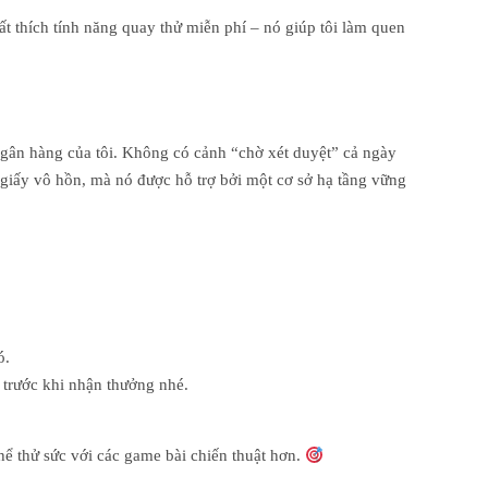
rất thích tính năng quay thử miễn phí – nó giúp tôi làm quen
n ngân hàng của tôi. Không có cảnh “chờ xét duyệt” cả ngày
 giấy vô hồn, mà nó được hỗ trợ bởi một cơ sở hạ tầng vững
ó.
trước khi nhận thưởng nhé.
hể thử sức với các game bài chiến thuật hơn.