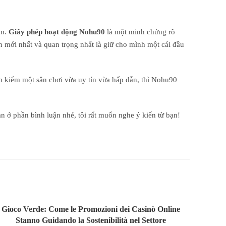
ệm.
Giấy phép hoạt động Nohu90
là một minh chứng rõ
h mới nhất và quan trọng nhất là giữ cho mình một cái đầu
ìm kiếm một sân chơi vừa uy tín vừa hấp dẫn, thì Nohu90
 ở phần bình luận nhé, tôi rất muốn nghe ý kiến từ bạn!
Gioco Verde: Come le Promozioni dei Casinò Online
Stanno Guidando la Sostenibilità nel Settore