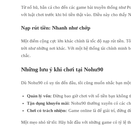
Từ nổ hũ, bắn cá cho đến các game bài truyền thống như Poker
với luật chơi trước khi bỏ tiền thật vào. Điều này cho thấ
Nạp rút tiền: Nhanh như chớp
Một điểm cộng cực lớn khác chính là tốc độ nạp rút tiền. Tô
trời như những nơi khác. Với một hệ thống tài chính minh b
chắc.
Những lưu ý khi chơi tại Nohu90
Dù Nohu90 có uy tín đến đâu, tôi cũng muốn nhắc bạn một v
Quản lý vốn:
Đừng bao giờ chơi với số tiền bạn không th
Tận dụng khuyến mãi:
Nohu90 thường xuyên có các chư
Chơi có trách nhiệm:
Game online là để giải trí, đừng 
Một mẹo nhỏ từ tôi: Hãy bắt đầu với những game có tỷ lệ th