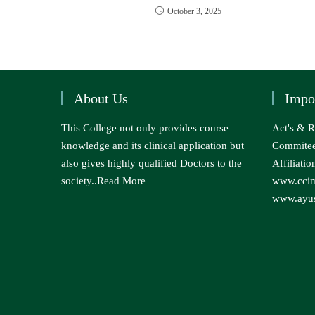
October 3, 2025
About Us
Impo
This College not only provides course
Act's & R
knowledge and its clinical application but
Commite
also gives highly qualified Doctors to the
Affiliatio
society..
Read More
www.ccim
www.ayus