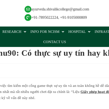
ayurveda.shivalikcollege@gmail.com
+91-7895022224
,
+91-9105000809
RESEARCH
INFO FOR NCISM
HOSPITAL
INFRAS
CONTACT US
u90: Có thực sự uy tín hay 
y, việc tìm kiếm một cổng game thực sự uy tín và an toàn không hề dễ dà
lớn nhất mà rất nhiều người chơi đặt ra chính là: “Liệu
Giấy phép hoạt 
t kỹ về vấn đề này nhé.