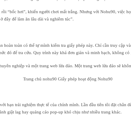
g rồi “bốc hơi”, khiến người chơi mất trắng. Nhưng với Nohu90, việc h
 ở đây để làm ăn lâu dài và nghiêm túc”.
ạn hoàn toàn có thể tự mình kiểm tra giấy phép này. Chỉ cần truy cập v
chức đó để tra cứu. Quy trình này khá đơn giản và minh bạch, không có 
huyên nghiệp và một trang web lừa đảo. Một trang web lừa đảo sẽ không
ẻ với bạn trải nghiệm thực tế của chính mình. Lần đầu tiên tôi đặt chân 
ảnh giật lag hay quảng cáo pop-up khó chịu như nhiều trang khác.