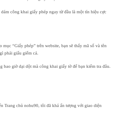
ọ dám công khai giấy phép ngay từ đầu là một tín hiệu cực
ào mục “Giấy phép” trên website, bạn sẽ thấy mã số và tên
gì phải giấu giếm cả.
 bao giờ dại dột mà công khai giấy tờ để bạn kiểm tra đâu.
đến Trang chủ nohu90, tôi đã khá ấn tượng với giao diện