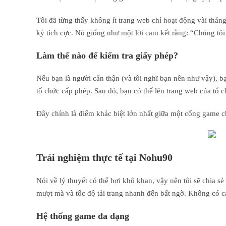
Tôi đã từng thấy không ít trang web chỉ hoạt động vài thán
kỳ tích cực. Nó giống như một lời cam kết rằng: “Chúng tôi
Làm thế nào để kiểm tra giấy phép?
Nếu bạn là người cẩn thận (và tôi nghĩ bạn nên như vậy), b
tổ chức cấp phép. Sau đó, bạn có thể lên trang web của tổ 
Đây chính là điểm khác biệt lớn nhất giữa một cổng game c
Trải nghiệm thực tế tại Nohu90
Nói về lý thuyết có thể hơi khô khan, vậy nên tôi sẽ chia s
mượt mà và tốc độ tải trang nhanh đến bất ngờ. Không có c
Hệ thống game đa dạng