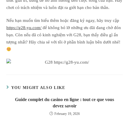
thức giải trí, đừng để nó ảnh hưởng đến cuộc sống của bạn. Hãy
chơi có trách nhiệm và luôn đặt ra giới hạn cho bản thân.
Nếu bạn muốn tìm hiểu thêm hoặc đăng ký ngay, hãy truy cập
https://g28-yu.com/
để không bỏ lỡ những ưu đãi đang chờ đón
bạn. Còn nếu đã có kinh nghiệm với G28, bạn thấy điều gì ấn
tượng nhất? Hãy chia sẻ với tôi ở phần bình luận bên dưới nhé!
YOU MIGHT ALSO LIKE
Guide complet du casino en ligne : tout ce que vous
devez savoir
February 19, 2026