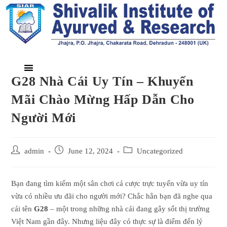
G28 Nhà Cái Uy Tín – Khuyến
Mãi Chào Mừng Hấp Dẫn Cho
Người Mới
admin
June 12, 2024
Uncategorized
Bạn đang tìm kiếm một sân chơi cá cược trực tuyến vừa uy tín
vừa có nhiều ưu đãi cho người mới? Chắc hẳn bạn đã nghe qua
cái tên
G28
– một trong những nhà cái đang gây sốt thị trường
Việt Nam gần đây. Nhưng liệu đây có thực sự là điểm đến lý