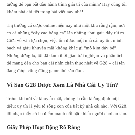
tưởng để bạn bắt đầu hành trình giải trí của mình? Hãy cùng tôi
khám phá chi tiết trong bài viết này nhé!
Thị trường cá cược online hiện nay như một khu rừng rậm, nơi
có cả những “cây cao bóng cả” lẫn những “bụi gai” đầy rủi ro.
Giữa vô vàn lựa chọn, việc tìm được một nhà cái uy tín, minh
bạch và giàu khuyến mãi không khác gì “mò kim đáy bể”.
Nhưng đừng lo, tôi đã dành thời gian trải nghiệm và phân tích
để mang đến cho bạn cái nhìn chân thực nhất về G28 – cái tên
đang được cộng đồng game thủ săn đón.
Vì Sao G28 Được Xem Là Nhà Cái Uy Tín?
Trước khi nói về khuyến mãi, chúng ta cần khẳng định một
điều: uy tín là yếu tố sống còn của bất kỳ nhà cái nào. Với G28,
tôi nhận thấy có ba điểm mạnh nổi bật khiến người chơi an tâm.
Giấy Phép Hoạt Động Rõ Ràng