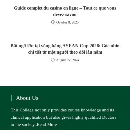
Guide complet du casino en ligne – Tout ce que vous
devez savoir
October 8, 2025
Bất ngờ lớn tại vòng bảng ASEAN Cup 2026: Góc nhìn
chi tiết từ một người theo dõi lâu năm
August 22, 2024
About Us
This College not only provides course knowledge and its
clinical application but also gives highly qualified Doctors
to the society..
Read More