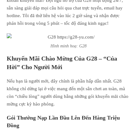
khoản khuyến mãi? Đội ngũ hỗ trợ của G28 hoạt động 24/7,
sẵn sàng giải đáp mọi câu hỏi qua chat trực tuyến, email hay
hotline. Tôi đã thử liên hệ vào lúc 2 giờ sáng và nhận được
phản hồi trong vòng 5 phút – tốc độ đáng kinh ngạc!
Hình minh hoạ: G28
Khuyến Mãi Chào Mừng Của G28 – “Của
Hời” Cho Người Mới
Nếu bạn là người mới, đây chính là phần hấp dẫn nhất. G28
không chỉ dừng lại ở việc mang đến một sân chơi an toàn, mà
còn “chiều lòng” người dùng bằng những gói khuyến mãi chào
mừng cực kỳ hào phóng.
Gói Thưởng Nạp Lần Đầu Lên Đến Hàng Triệu
Đồng