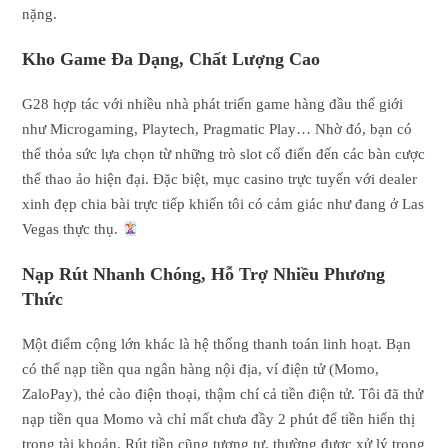
nặng.
Kho Game Đa Dạng, Chất Lượng Cao
G28 hợp tác với nhiều nhà phát triển game hàng đầu thế giới
như Microgaming, Playtech, Pragmatic Play… Nhờ đó, bạn có
thể thỏa sức lựa chọn từ những trò slot cổ điển đến các bàn cược
thể thao ảo hiện đại. Đặc biệt, mục casino trực tuyến với dealer
xinh đẹp chia bài trực tiếp khiến tôi có cảm giác như đang ở Las
Vegas thực thụ.
Nạp Rút Nhanh Chóng, Hỗ Trợ Nhiều Phương
Thức
Một điểm cộng lớn khác là hệ thống thanh toán linh hoạt. Bạn
có thể nạp tiền qua ngân hàng nội địa, ví điện tử (Momo,
ZaloPay), thẻ cào điện thoại, thậm chí cả tiền điện tử. Tôi đã thử
nạp tiền qua Momo và chỉ mất chưa đầy 2 phút để tiền hiển thị
trong tài khoản. Rút tiền cũng tương tự, thường được xử lý trong