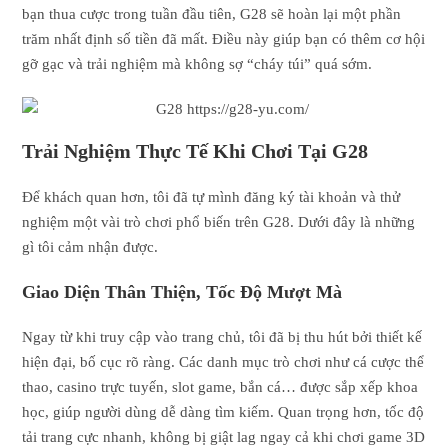
bạn thua cược trong tuần đầu tiên, G28 sẽ hoàn lại một phần
trăm nhất định số tiền đã mất. Điều này giúp bạn có thêm cơ hội
gỡ gạc và trải nghiệm mà không sợ “cháy túi” quá sớm.
Trải Nghiệm Thực Tế Khi Chơi Tại G28
Để khách quan hơn, tôi đã tự mình đăng ký tài khoản và thử
nghiệm một vài trò chơi phổ biến trên G28. Dưới đây là những
gì tôi cảm nhận được.
Giao Diện Thân Thiện, Tốc Độ Mượt Mà
Ngay từ khi truy cập vào trang chủ, tôi đã bị thu hút bởi thiết kế
hiện đại, bố cục rõ ràng. Các danh mục trò chơi như cá cược thể
thao, casino trực tuyến, slot game, bắn cá… được sắp xếp khoa
học, giúp người dùng dễ dàng tìm kiếm. Quan trọng hơn, tốc độ
tải trang cực nhanh, không bị giật lag ngay cả khi chơi game 3D