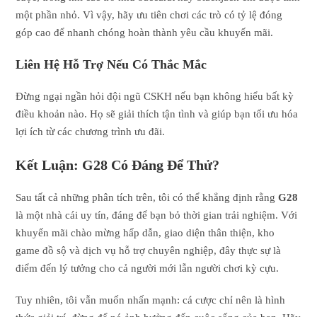
một phần nhỏ. Vì vậy, hãy ưu tiên chơi các trò có tỷ lệ đóng
góp cao để nhanh chóng hoàn thành yêu cầu khuyến mãi.
Liên Hệ Hỗ Trợ Nếu Có Thắc Mắc
Đừng ngại ngần hỏi đội ngũ CSKH nếu bạn không hiểu bất kỳ
điều khoản nào. Họ sẽ giải thích tận tình và giúp bạn tối ưu hóa
lợi ích từ các chương trình ưu đãi.
Kết Luận: G28 Có Đáng Để Thử?
Sau tất cả những phân tích trên, tôi có thể khẳng định rằng
G28
là một nhà cái uy tín, đáng để bạn bỏ thời gian trải nghiệm. Với
khuyến mãi chào mừng hấp dẫn, giao diện thân thiện, kho
game đồ sộ và dịch vụ hỗ trợ chuyên nghiệp, đây thực sự là
điểm đến lý tưởng cho cả người mới lẫn người chơi kỳ cựu.
Tuy nhiên, tôi vẫn muốn nhấn mạnh: cá cược chỉ nên là hình