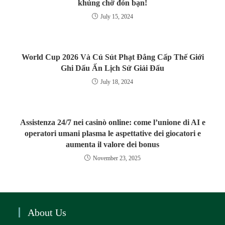
khủng chờ đón bạn!
July 15, 2024
World Cup 2026 Và Cú Sút Phạt Đẳng Cấp Thế Giới
Ghi Dấu Ấn Lịch Sử Giải Đấu
July 18, 2024
Assistenza 24/7 nei casinò online: come l’unione di AI e
operatori umani plasma le aspettative dei giocatori e
aumenta il valore dei bonus
November 23, 2025
About Us