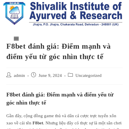
F8bet đánh giá: Điểm mạnh và
điểm yếu từ góc nhìn thực tế
admin
June 9, 2024
Uncategorized
F8bet đánh giá: Điểm mạnh và điểm yếu từ
góc nhìn thực tế
Gần đây, cộng đồng game thủ và dân cá cược trực tuyến xôn
xao về cái tên
F8bet
. Nhưng liệu đây có thực sự là một sân chơi