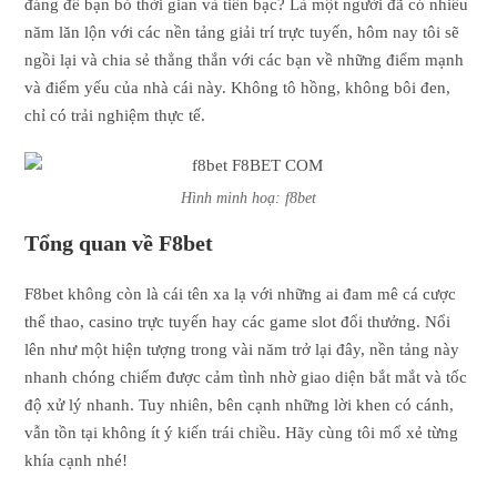
đáng để bạn bỏ thời gian và tiền bạc? Là một người đã có nhiều
năm lăn lộn với các nền tảng giải trí trực tuyến, hôm nay tôi sẽ
ngồi lại và chia sẻ thẳng thắn với các bạn về những điểm mạnh
và điểm yếu của nhà cái này. Không tô hồng, không bôi đen,
chỉ có trải nghiệm thực tế.
Hình minh hoạ: f8bet
Tổng quan về F8bet
F8bet không còn là cái tên xa lạ với những ai đam mê cá cược
thể thao, casino trực tuyến hay các game slot đổi thưởng. Nổi
lên như một hiện tượng trong vài năm trở lại đây, nền tảng này
nhanh chóng chiếm được cảm tình nhờ giao diện bắt mắt và tốc
độ xử lý nhanh. Tuy nhiên, bên cạnh những lời khen có cánh,
vẫn tồn tại không ít ý kiến trái chiều. Hãy cùng tôi mổ xẻ từng
khía cạnh nhé!