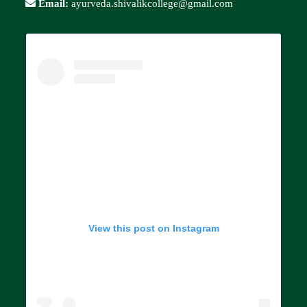
Email:
ayurveda.shivalikcollege@gmail.com
View this post on Instagram