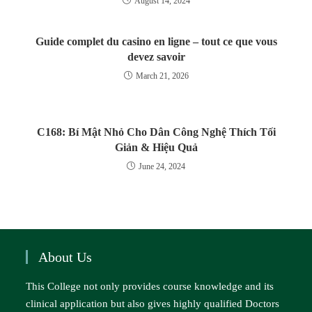
August 14, 2024
Guide complet du casino en ligne – tout ce que vous
devez savoir
March 21, 2026
C168: Bí Mật Nhỏ Cho Dân Công Nghệ Thích Tối
Giản & Hiệu Quả
June 24, 2024
About Us
This College not only provides course knowledge and its
clinical application but also gives highly qualified Doctors