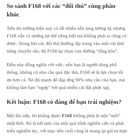
So sánh F168 với các “đối thủ” cùng phân
khúc
Trên thị trường hiện nay có rất nhiều nền tảng tương tự, nhưng
F168 vẫn có những lợi thế riêng biệt mà không phải ai cũng có
được. Trong khi các đối thủ thường tập trung vào một vài tính
năng chuyên sâu, thì F168 lại chọn con đường “tổng hòa”.
Điều này đồng nghĩa với việc, nếu bạn là người dùng phổ
thông, không có nhu cầu quá đặc thù, F168 sẽ là lựa chọn tối
ưu hơn cả. Nó đủ mạnh để đáp ứng 90% nhu cầu của bạn, mà
không làm bạn “ngợp” bởi quá nhiều cài đặt phức tạp.
Kết luận: F168 có đáng để bạn trải nghiệm?
Một lần nữa, tôi khẳng định:
F168
không phải là một “mốt”
nhất thời. Nó là kết tinh của một quá trình nghiên cứu và phát
triển nghiêm túc, với mục tiêu cuối cùng là mang lại giá trị thực