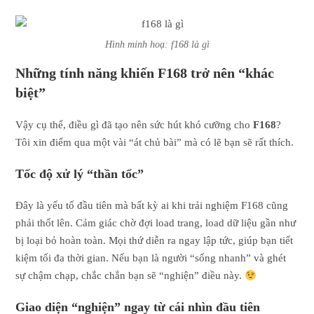
Hình minh hoạ: f168 là gì
Những tính năng khiến F168 trở nên “khác
biệt”
Vậy cụ thể, điều gì đã tạo nên sức hút khó cưỡng cho
F168
?
Tôi xin điểm qua một vài “át chủ bài” mà có lẽ bạn sẽ rất thích.
Tốc độ xử lý “thần tốc”
Đây là yếu tố đầu tiên mà bất kỳ ai khi trải nghiệm F168 cũng
phải thốt lên. Cảm giác chờ đợi load trang, load dữ liệu gần như
bị loại bỏ hoàn toàn. Mọi thứ diễn ra ngay lập tức, giúp bạn tiết
kiệm tối đa thời gian. Nếu bạn là người “sống nhanh” và ghét
sự chậm chạp, chắc chắn bạn sẽ “nghiện” điều này.
Giao diện “nghiện” ngay từ cái nhìn đầu tiên