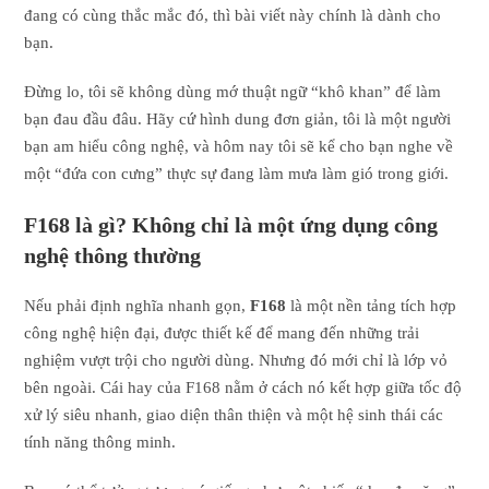
đang có cùng thắc mắc đó, thì bài viết này chính là dành cho
bạn.
Đừng lo, tôi sẽ không dùng mớ thuật ngữ “khô khan” để làm
bạn đau đầu đâu. Hãy cứ hình dung đơn giản, tôi là một người
bạn am hiểu công nghệ, và hôm nay tôi sẽ kể cho bạn nghe về
một “đứa con cưng” thực sự đang làm mưa làm gió trong giới.
F168 là gì? Không chỉ là một ứng dụng công
nghệ thông thường
Nếu phải định nghĩa nhanh gọn,
F168
là một nền tảng tích hợp
công nghệ hiện đại, được thiết kế để mang đến những trải
nghiệm vượt trội cho người dùng. Nhưng đó mới chỉ là lớp vỏ
bên ngoài. Cái hay của F168 nằm ở cách nó kết hợp giữa tốc độ
xử lý siêu nhanh, giao diện thân thiện và một hệ sinh thái các
tính năng thông minh.