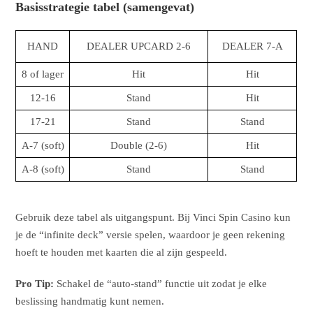
Basisstrategie tabel (samengevat)
HAND
DEALER UPCARD 2‑6
DEALER 7‑A
8 of lager
Hit
Hit
12‑16
Stand
Hit
17‑21
Stand
Stand
A‑7 (soft)
Double (2‑6)
Hit
A‑8 (soft)
Stand
Stand
Gebruik deze tabel als uitgangspunt. Bij Vinci Spin Casino kun
je de “infinite deck” versie spelen, waardoor je geen rekening
hoeft te houden met kaarten die al zijn gespeeld.
Pro Tip:
Schakel de “auto‑stand” functie uit zodat je elke
beslissing handmatig kunt nemen.