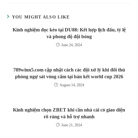
YOU MIGHT ALSO LIKE
Kinh nghiệm đọc kèo tại DU88: Kết hợp lịch đấu, tỷ lệ
và phong độ đội bóng
June 24, 2024
789winn5.com cập nhật cách các đội xử lý khi đối thủ
phòng ngự sát vòng cấm tại bán kết world cup 2026
August 14, 2024
Kinh nghiệm chọn ZBET khi cần nhà cái có giao diện
rõ ràng và hỗ trợ nhanh
June 21, 2024