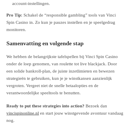
account‑instellingen.
Pro Tip:
Schakel de “responsible gambling” tools van Vinci
Spin Casino in. Zo kun je pauzes instellen en je speelgedrag
monitoren.
Samenvatting en volgende stap
We hebben de belangrijkste tafelspellen bij Vinci Spin Casino
onder de loep genomen, van roulette tot live blackjack. Door
een solide bankroll‑plan, de juiste inzetlimieten en bewezen
strategieën te gebruiken, kun je je winstkansen aanzienlijk
vergroten. Vergeet niet de snelle betaalopties en de
verantwoordelijke speeltools te benutten.
Ready to put these strategies into action?
Bezoek dan
vincispinonline.nl
en start jouw winstgevende avontuur vandaag
nog.