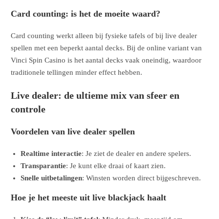
Card counting: is het de moeite waard?
Card counting werkt alleen bij fysieke tafels of bij live dealer
spellen met een beperkt aantal decks. Bij de online variant van
Vinci Spin Casino is het aantal decks vaak oneindig, waardoor
traditionele tellingen minder effect hebben.
Live dealer: de ultieme mix van sfeer en
controle
Voordelen van live dealer spellen
Realtime interactie
: Je ziet de dealer en andere spelers.
Transparantie
: Je kunt elke draai of kaart zien.
Snelle uitbetalingen
: Winsten worden direct bijgeschreven.
Hoe je het meeste uit live blackjack haalt