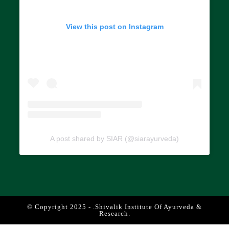
View this post on Instagram
A post shared by SIAR (@siarayurveda)
© Copyright 2025 - .Shivalik Institute Of Ayurveda &
Research.