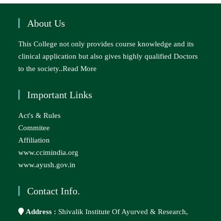
About Us
This College not only provides course knowledge and its
clinical application but also gives highly qualified Doctors
to the society..
Read More
Important Links
Act's & Rules
Commitee
Affiliation
www.ccimindia.org
www.ayush.gov.in
Contact Info.
Address :
Shivalik Institute Of Ayurved & Research,