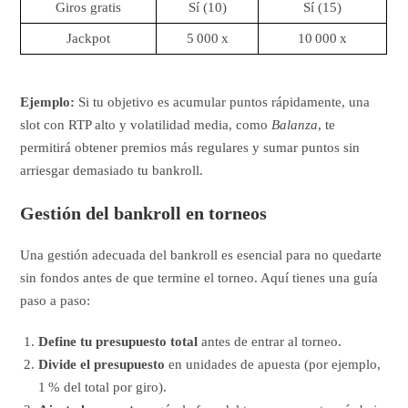
Giros gratis
Sí (10)
Sí (15)
Jackpot
5 000 x
10 000 x
Ejemplo:
Si tu objetivo es acumular puntos rápidamente, una
slot con RTP alto y volatilidad media, como
Balanza
, te
permitirá obtener premios más regulares y sumar puntos sin
arriesgar demasiado tu bankroll.
Gestión del bankroll en torneos
Una gestión adecuada del bankroll es esencial para no quedarte
sin fondos antes de que termine el torneo. Aquí tienes una guía
paso a paso:
Define tu presupuesto total
antes de entrar al torneo.
Divide el presupuesto
en unidades de apuesta (por ejemplo,
1 % del total por giro).