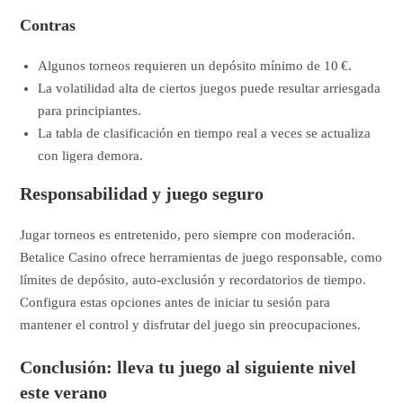
Contras
Algunos torneos requieren un depósito mínimo de 10 €.
La volatilidad alta de ciertos juegos puede resultar arriesgada
para principiantes.
La tabla de clasificación en tiempo real a veces se actualiza
con ligera demora.
Responsabilidad y juego seguro
Jugar torneos es entretenido, pero siempre con moderación.
Betalice Casino ofrece herramientas de juego responsable, como
límites de depósito, auto‑exclusión y recordatorios de tiempo.
Configura estas opciones antes de iniciar tu sesión para
mantener el control y disfrutar del juego sin preocupaciones.
Conclusión: lleva tu juego al siguiente nivel
este verano