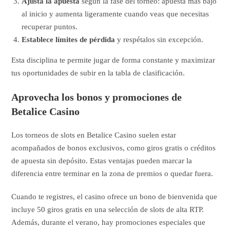
Ajusta la apuesta
según la fase del torneo: apuesta más bajo
al inicio y aumenta ligeramente cuando veas que necesitas
recuperar puntos.
Establece límites de pérdida
y respétalos sin excepción.
Esta disciplina te permite jugar de forma constante y maximizar
tus oportunidades de subir en la tabla de clasificación.
Aprovecha los bonos y promociones de
Betalice Casino
Los torneos de slots en Betalice Casino suelen estar
acompañados de bonos exclusivos, como giros gratis o créditos
de apuesta sin depósito. Estas ventajas pueden marcar la
diferencia entre terminar en la zona de premios o quedar fuera.
Cuando te registres, el casino ofrece un bono de bienvenida que
incluye 50 giros gratis en una selección de slots de alta RTP.
Además, durante el verano, hay promociones especiales que