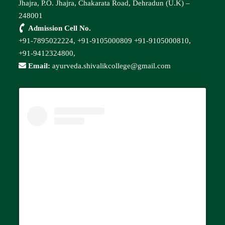
Jhajra, P.O. Jhajra, Chakarata Road, Dehradun (U.K) –
248001
Admission Cell No.
+91-7895022224,
+91-9105000809
+91-9105000810,
+91-9412324800,
Email:
ayurveda.shivalikcollege@gmail.com