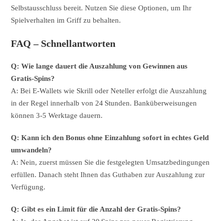
Selbstausschluss bereit. Nutzen Sie diese Optionen, um Ihr
Spielverhalten im Griff zu behalten.
FAQ – Schnellantworten
Q: Wie lange dauert die Auszahlung von Gewinnen aus
Gratis‑Spins?
A: Bei E‑Wallets wie Skrill oder Neteller erfolgt die Auszahlung
in der Regel innerhalb von 24 Stunden. Banküberweisungen
können 3‑5 Werktage dauern.
Q: Kann ich den Bonus ohne Einzahlung sofort in echtes Geld
umwandeln?
A: Nein, zuerst müssen Sie die festgelegten Umsatzbedingungen
erfüllen. Danach steht Ihnen das Guthaben zur Auszahlung zur
Verfügung.
Q: Gibt es ein Limit für die Anzahl der Gratis‑Spins?