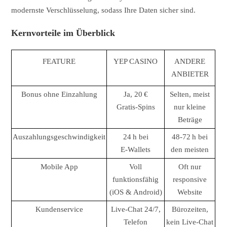
modernste Verschlüsselung, sodass Ihre Daten sicher sind.
Kernvorteile im Überblick
FEATURE
YEP CASINO
ANDERE
ANBIETER
Bonus ohne Einzahlung
Ja, 20 €
Selten, meist
Gratis‑Spins
nur kleine
Beträge
Auszahlungsgeschwindigkeit
24 h bei
48‑72 h bei
E‑Wallets
den meisten
Mobile App
Voll
Oft nur
funktionsfähig
responsive
(iOS & Android)
Website
Kundenservice
Live‑Chat 24/7,
Bürozeiten,
Telefon
kein Live‑Chat