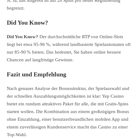
A: Ja, das Angebot ist auf 20 Spins pro neuer Registrierung
begrenzt.
Did You Know?
Did You Know?
Der durchschnittliche RTP von Online‑Slots
liegt bei etwa 95‑96 %, während landbasierte Spielautomaten oft
nur 85‑90 % bieten. Das bedeutet, Sie haben online bessere
Chancen auf langfristige Gewinne.
Fazit und Empfehlung
Nach genauer Analyse der Bonusstruktur, der Spielauswahl und
der schnellen Auszahlungsmöglichkeiten ist klar: Yep Casino
bietet ein rundum attraktives Paket für alle, die mit Gratis‑Spins
starten wollen. Die Kombination aus einem großzügigen Bonus
ohne Einzahlung, einer benutzerfreundlichen mobilen App und
einem zuverlässigen Kundenservice macht das Casino zu einer
Top‑Wahl.