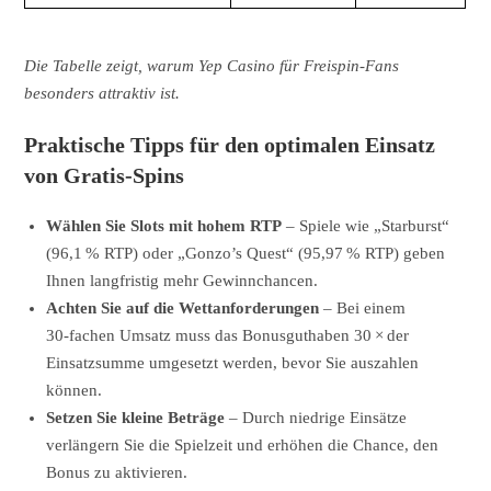
Die Tabelle zeigt, warum Yep Casino für Freispin‑Fans
besonders attraktiv ist.
Praktische Tipps für den optimalen Einsatz
von Gratis‑Spins
Wählen Sie Slots mit hohem RTP
– Spiele wie „Starburst“
(96,1 % RTP) oder „Gonzo’s Quest“ (95,97 % RTP) geben
Ihnen langfristig mehr Gewinnchancen.
Achten Sie auf die Wettanforderungen
– Bei einem
30‑fachen Umsatz muss das Bonusguthaben 30 × der
Einsatzsumme umgesetzt werden, bevor Sie auszahlen
können.
Setzen Sie kleine Beträge
– Durch niedrige Einsätze
verlängern Sie die Spielzeit und erhöhen die Chance, den
Bonus zu aktivieren.