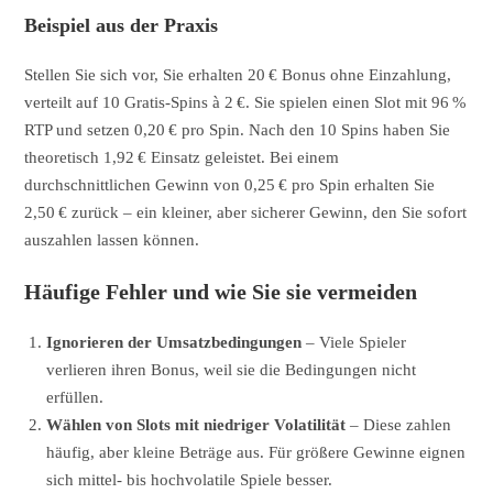
Beispiel aus der Praxis
Stellen Sie sich vor, Sie erhalten 20 € Bonus ohne Einzahlung,
verteilt auf 10 Gratis‑Spins à 2 €. Sie spielen einen Slot mit 96 %
RTP und setzen 0,20 € pro Spin. Nach den 10 Spins haben Sie
theoretisch 1,92 € Einsatz geleistet. Bei einem
durchschnittlichen Gewinn von 0,25 € pro Spin erhalten Sie
2,50 € zurück – ein kleiner, aber sicherer Gewinn, den Sie sofort
auszahlen lassen können.
Häufige Fehler und wie Sie sie vermeiden
Ignorieren der Umsatzbedingungen
– Viele Spieler
verlieren ihren Bonus, weil sie die Bedingungen nicht
erfüllen.
Wählen von Slots mit niedriger Volatilität
– Diese zahlen
häufig, aber kleine Beträge aus. Für größere Gewinne eignen
sich mittel‑ bis hochvolatile Spiele besser.