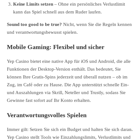
Keine Limits setzen
– Ohne ein persönliches Verlustlimit
kann das Spiel schnell aus dem Ruder laufen.
Sound too good to be true?
Nicht, wenn Sie die Regeln kennen
und verantwortungsbewusst spielen.
Mobile Gaming: Flexibel und sicher
Yep Casino bietet eine native App für iOS und Android, die alle
Funktionen der Desktop-Version enthält. Das bedeutet, Sie
können Ihre Gratis‑Spins jederzeit und überall nutzen – ob im
Zug, im Café oder zu Hause. Die App unterstützt schnelle Ein‑
und Auszahlungen via Skrill, Neteller und Trustly, sodass Sie
Gewinne fast sofort auf Ihr Konto erhalten.
Verantwortungsvolles Spielen
Immer gilt: Setzen Sie sich ein Budget und halten Sie sich daran.
Yep Casino stellt Tools wie Einzahlungslimits, Verlustlimits und