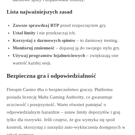
Lista najważniejszych zasad
Zawsze sprawdzaj RTP
przed rozpoczęciem gry.
Ustal limity
i nie przekraczaj ich.
Korzystaj z darmowych spinów
– to darmowy trening.
Monitoruj zmienność
– dopasuj ją do swojego stylu gry.
Używaj programów lojalnościowych
– zwiększają one
wartość każdej sesji.
Bezpieczna gra i odpowiedzialność
Firespin Casino dba o bezpieczeństwo graczy. Platforma
posiada licencję Malta Gaming Authority, co gwarantuje
uczciwość i przejrzystość. Warto również pamiętać o
odpowiedzialnym hazardzie – ustaw limity depozytów i graj
tylko dla rozrywki. Jeśli czujesz, że gra wymyka się spod
kontroli, skorzystaj z narzędzi auto‑wykluczenia dostępnych w
sekcji pomocy.