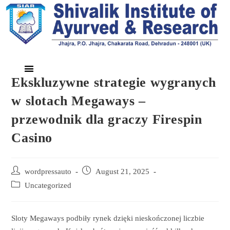
Ekskluzywne strategie wygranych
w slotach Megaways –
przewodnik dla graczy Firespin
Casino
wordpressauto
August 21, 2025
Uncategorized
Sloty Megaways podbiły rynek dzięki nieskończonej liczbie