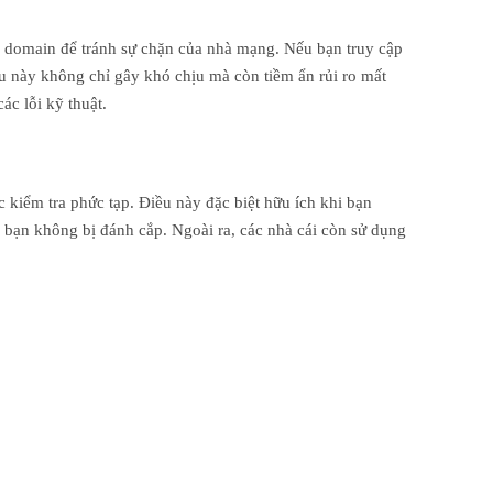
i domain để tránh sự chặn của nhà mạng. Nếu bạn truy cập
 này không chỉ gây khó chịu mà còn tiềm ẩn rủi ro mất
ác lỗi kỹ thuật.
kiểm tra phức tạp. Điều này đặc biệt hữu ích khi bạn
bạn không bị đánh cắp. Ngoài ra, các nhà cái còn sử dụng