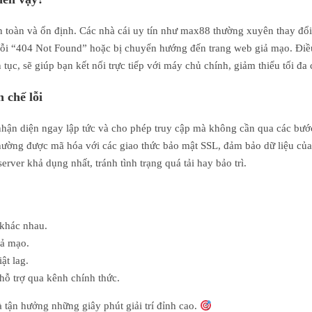
n toàn và ổn định. Các nhà cái uy tín như max88 thường xuyên thay đổ
lỗi “404 Not Found” hoặc bị chuyển hướng đến trang web giả mạo. Điều
ục, sẽ giúp bạn kết nối trực tiếp với máy chủ chính, giảm thiểu tối đa c
 chế lỗi
hận diện ngay lập tức và cho phép truy cập mà không cần qua các bước 
ờng được mã hóa với các giao thức bảo mật SSL, đảm bảo dữ liệu của 
er khả dụng nhất, tránh tình trạng quá tải hay bảo trì.
 khác nhau.
iả mạo.
ật lag.
hỗ trợ qua kênh chính thức.
à tận hưởng những giây phút giải trí đỉnh cao.