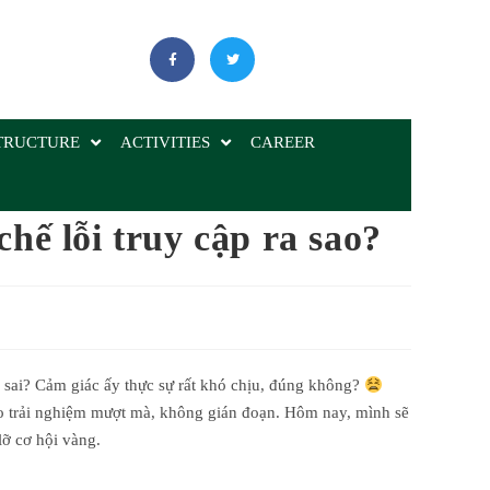
TRUCTURE
ACTIVITIES
CAREER
ế lỗi truy cập ra sao?
n sai? Cảm giác ấy thực sự rất khó chịu, đúng không?
bảo trải nghiệm mượt mà, không gián đoạn. Hôm nay, mình sẽ
lỡ cơ hội vàng.