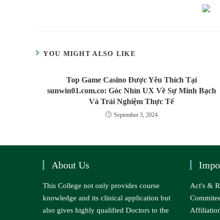
YOU MIGHT ALSO LIKE
Top Game Casino Được Yêu Thích Tại
sunwin01.com.co: Góc Nhìn UX Về Sự Minh Bạch
Và Trải Nghiệm Thực Tế
September 3, 2024
About Us
Impo
This College not only provides course
Act's & R
knowledge and its clinical application but
Commite
also gives highly qualified Doctors to the
Affiliatio