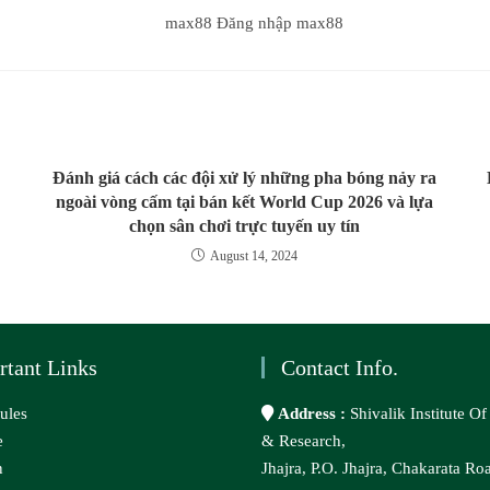
Đánh giá cách các đội xử lý những pha bóng nảy ra
ngoài vòng cấm tại bán kết World Cup 2026 và lựa
chọn sân chơi trực tuyến uy tín
August 14, 2024
rtant Links
Contact Info.
ules
Address :
Shivalik Institute O
e
& Research,
n
Jhajra, P.O. Jhajra, Chakarata Ro