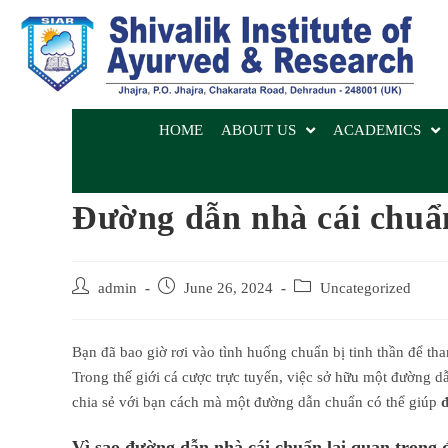
HOME
ABOUT US
ACADEMICS
Đường dẫn nhà cái chuẩn
admin
June 26, 2024
Uncategorized
Bạn đã bao giờ rơi vào tình huống chuẩn bị tinh thần để th
Trong thế giới cá cược trực tuyến, việc sở hữu một đường 
chia sẻ với bạn cách mà một đường dẫn chuẩn có thể giúp
Vì sao đường dẫn nhà cái chuẩn lại quan trọng 