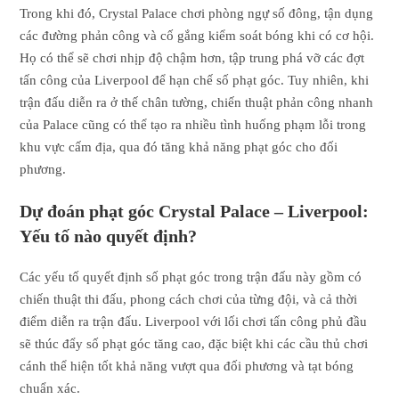
Trong khi đó, Crystal Palace chơi phòng ngự số đông, tận dụng
các đường phản công và cố gắng kiểm soát bóng khi có cơ hội.
Họ có thể sẽ chơi nhịp độ chậm hơn, tập trung phá vỡ các đợt
tấn công của Liverpool để hạn chế số phạt góc. Tuy nhiên, khi
trận đấu diễn ra ở thế chân tường, chiến thuật phản công nhanh
của Palace cũng có thể tạo ra nhiều tình huống phạm lỗi trong
khu vực cấm địa, qua đó tăng khả năng phạt góc cho đối
phương.
Dự đoán phạt góc Crystal Palace – Liverpool:
Yếu tố nào quyết định?
Các yếu tố quyết định số phạt góc trong trận đấu này gồm có
chiến thuật thi đấu, phong cách chơi của từng đội, và cả thời
điểm diễn ra trận đấu. Liverpool với lối chơi tấn công phủ đầu
sẽ thúc đẩy số phạt góc tăng cao, đặc biệt khi các cầu thủ chơi
cánh thể hiện tốt khả năng vượt qua đối phương và tạt bóng
chuẩn xác.