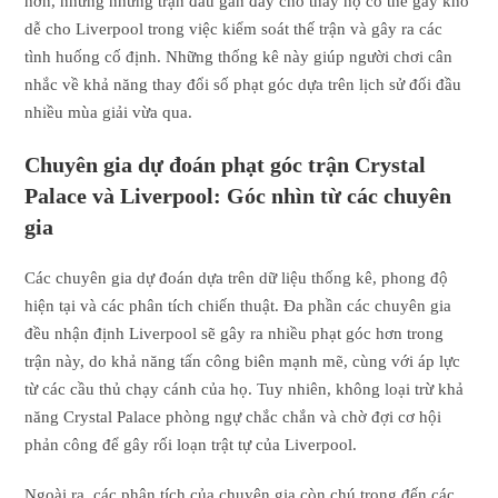
hơn, nhưng những trận đấu gần đây cho thấy họ có thể gây khó
dễ cho Liverpool trong việc kiểm soát thế trận và gây ra các
tình huống cố định. Những thống kê này giúp người chơi cân
nhắc về khả năng thay đổi số phạt góc dựa trên lịch sử đối đầu
nhiều mùa giải vừa qua.
Chuyên gia dự đoán phạt góc trận Crystal
Palace và Liverpool: Góc nhìn từ các chuyên
gia
Các chuyên gia dự đoán dựa trên dữ liệu thống kê, phong độ
hiện tại và các phân tích chiến thuật. Đa phần các chuyên gia
đều nhận định Liverpool sẽ gây ra nhiều phạt góc hơn trong
trận này, do khả năng tấn công biên mạnh mẽ, cùng với áp lực
từ các cầu thủ chạy cánh của họ. Tuy nhiên, không loại trừ khả
năng Crystal Palace phòng ngự chắc chắn và chờ đợi cơ hội
phản công để gây rối loạn trật tự của Liverpool.
Ngoài ra, các phân tích của chuyên gia còn chú trọng đến các