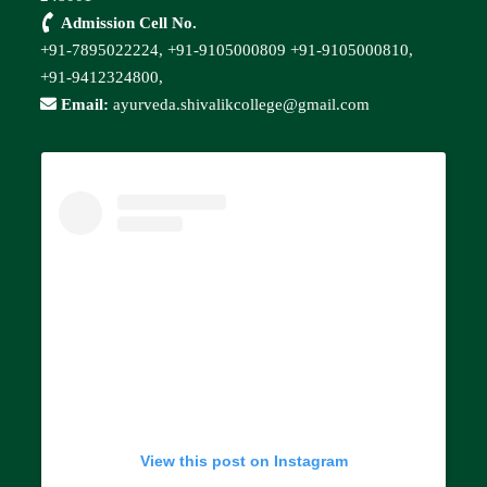
Admission Cell No.
+91-7895022224,
+91-9105000809
+91-9105000810,
+91-9412324800,
Email:
ayurveda.shivalikcollege@gmail.com
View this post on Instagram