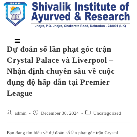
Dự đoán số lần phạt góc trận
Crystal Palace và Liverpool –
Nhận định chuyên sâu về cuộc
đụng độ hấp dẫn tại Premier
League
admin
December 30, 2024
Uncategorized
Bạn đang tìm hiểu về dự đoán số lần phạt góc trận Crystal