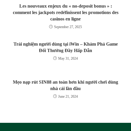
Les nouveaux enjeux du « no‑deposit bonus » :
comment les jackpots redéfinissent les promotions des
casinos en ligne
September 27, 2025
Trải nghiệm người dùng tại iWin – Khám Phá Game
Đổi Thưởng Đầy Hấp Dẫn
May 31, 2024
Mẹo nạp rút SIN88 an toàn hơn khi người chơi dùng
nhà cái lần đầu
June 21, 2024