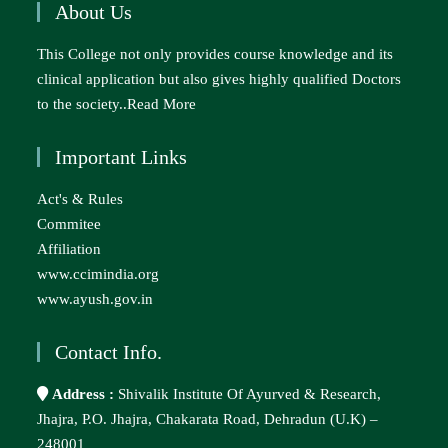
About Us
This College not only provides course knowledge and its
clinical application but also gives highly qualified Doctors
to the society..
Read More
Important Links
Act's & Rules
Commitee
Affiliation
www.ccimindia.org
www.ayush.gov.in
Contact Info.
Address :
Shivalik Institute Of Ayurved & Research,
Jhajra, P.O. Jhajra, Chakarata Road, Dehradun (U.K) –
248001