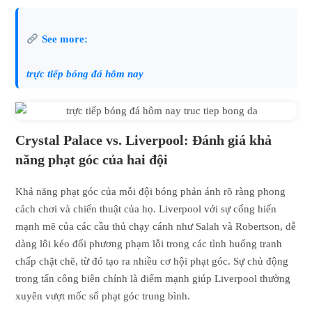
See more:
trực tiếp bóng đá hôm nay
Crystal Palace vs. Liverpool: Đánh giá khả
năng phạt góc của hai đội
Khả năng phạt góc của mỗi đội bóng phản ánh rõ ràng phong
cách chơi và chiến thuật của họ. Liverpool với sự cống hiến
mạnh mẽ của các cầu thủ chạy cánh như Salah và Robertson, dễ
dàng lôi kéo đối phương phạm lỗi trong các tình huống tranh
chấp chặt chẽ, từ đó tạo ra nhiều cơ hội phạt góc. Sự chủ động
trong tấn công biên chính là điểm mạnh giúp Liverpool thường
xuyên vượt mốc số phạt góc trung bình.