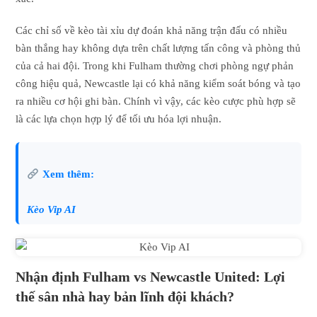
Các chỉ số về kèo tài xỉu dự đoán khả năng trận đấu có nhiều
bàn thắng hay không dựa trên chất lượng tấn công và phòng thủ
của cả hai đội. Trong khi Fulham thường chơi phòng ngự phản
công hiệu quả, Newcastle lại có khả năng kiểm soát bóng và tạo
ra nhiều cơ hội ghi bàn. Chính vì vậy, các kèo cược phù hợp sẽ
là các lựa chọn hợp lý để tối ưu hóa lợi nhuận.
Xem thêm:
Kèo Vip AI
Nhận định Fulham vs Newcastle United: Lợi
thế sân nhà hay bản lĩnh đội khách?