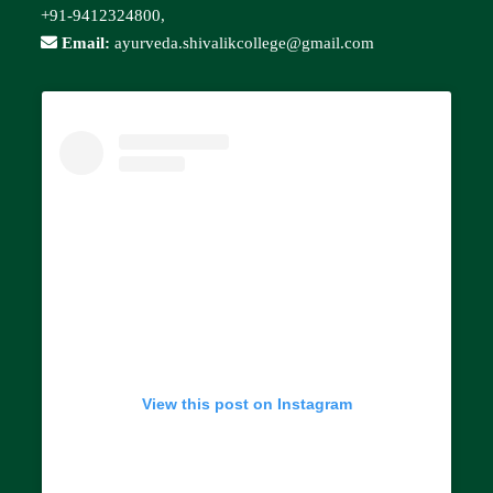
+91-9412324800,
Email:
ayurveda.shivalikcollege@gmail.com
View this post on Instagram