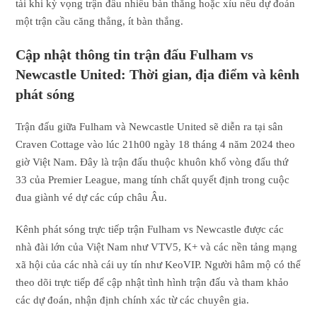
tài khi kỳ vọng trận đấu nhiều bàn thắng hoặc xỉu nếu dự đoán
một trận cầu căng thẳng, ít bàn thắng.
Cập nhật thông tin trận đấu Fulham vs
Newcastle United: Thời gian, địa điểm và kênh
phát sóng
Trận đấu giữa Fulham và Newcastle United sẽ diễn ra tại sân
Craven Cottage vào lúc 21h00 ngày 18 tháng 4 năm 2024 theo
giờ Việt Nam. Đây là trận đấu thuộc khuôn khổ vòng đấu thứ
33 của Premier League, mang tính chất quyết định trong cuộc
đua giành vé dự các cúp châu Âu.
Kênh phát sóng trực tiếp trận Fulham vs Newcastle được các
nhà đài lớn của Việt Nam như VTV5, K+ và các nền tảng mạng
xã hội của các nhà cái uy tín như KeoVIP. Người hâm mộ có thể
theo dõi trực tiếp để cập nhật tình hình trận đấu và tham khảo
các dự đoán, nhận định chính xác từ các chuyên gia.