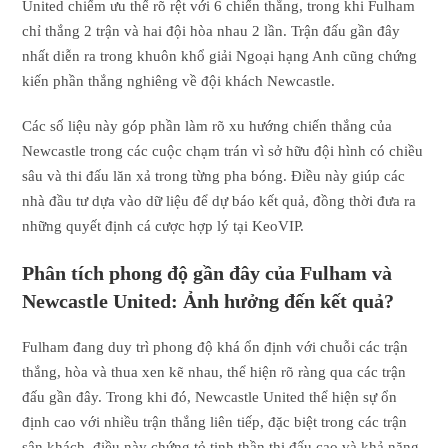
United chiếm ưu thế rõ rệt với 6 chiến thắng, trong khi Fulham
chỉ thắng 2 trận và hai đội hòa nhau 2 lần. Trận đấu gần đây
nhất diễn ra trong khuôn khổ giải Ngoại hạng Anh cũng chứng
kiến phần thắng nghiêng về đội khách Newcastle.
Các số liệu này góp phần làm rõ xu hướng chiến thắng của
Newcastle trong các cuộc chạm trán vì sở hữu đội hình có chiều
sâu và thi đấu lăn xả trong từng pha bóng. Điều này giúp các
nhà đầu tư dựa vào dữ liệu để dự báo kết quả, đồng thời đưa ra
những quyết định cá cược hợp lý tại KeoVIP.
Phân tích phong độ gần đây của Fulham và
Newcastle United: Ảnh hưởng đến kết quả?
Fulham đang duy trì phong độ khá ổn định với chuỗi các trận
thắng, hòa và thua xen kẽ nhau, thể hiện rõ ràng qua các trận
đấu gần đây. Trong khi đó, Newcastle United thể hiện sự ổn
định cao với nhiều trận thắng liên tiếp, đặc biệt trong các trận
sân khách, điều này chứng tỏ tinh thần thi đấu cao và khả năng