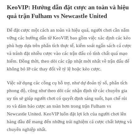
KeoVIP: Hướng dẫn đặt cược an toàn và hiệu
quả trận Fulham vs Newcastle United
Để đặt cược một cách an toàn và hiệu quả, người chơi cần nắm
vững các hướng dẫn từ KeoVIP, bao gồm việc xác định các kèo
phù hợp dựa trên phân tích thực tế, kiểm soát ngân sách cá cược
và tránh đặt nhiều cược vào các trận đấu có tính chất quá mạo
hiểm. Đồng thời, theo dõi các cập nhật mới nhất về trận đấu để
không bỏ lỡ các thay đổi về tỷ lệ hoặc kèo cược.
Việc sử dụng các công cụ hỗ trợ, như dự đoán tỷ số, phân tích
phong độ, cũng như theo dõi các nhận định từ các chuyên gia
uy tín sẽ giúp người chơi có quyết định sáng suốt, hạn chế rủi
ro và đảm bảo cược an toàn hơn trong trận Fulham vs
Newcastle United. KeoVIP luôn đặt lợi ích của người chơi lên
hàng đầu để mang đến những trải nghiệm cá cược chất lượng và
chuyên nghiệp nhất.