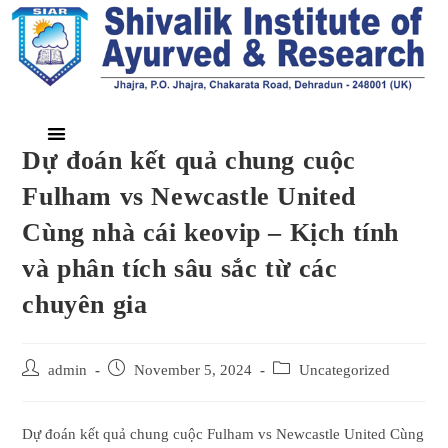
Dự đoán kết quả chung cuộc
Fulham vs Newcastle United
Cùng nhà cái keovip – Kịch tính
và phân tích sâu sắc từ các
chuyên gia
admin
November 5, 2024
Uncategorized
Dự đoán kết quả chung cuộc Fulham vs Newcastle United Cùng