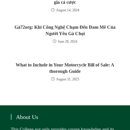
gia cá cược
August 14, 2024
Gà72org: Khi Công Nghệ Chạm Đến Đam Mê Của
Người Yêu Gà Chọi
June 28, 2024
What to Include in Your Motorcycle Bill of Sale: A
thorough Guide
August 31, 2025
About Us
This College not only provides course knowledge and its