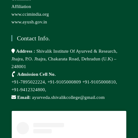
Affiliation
www.ccimindia.org
www.ayush.gov.in
Contact Info.
Address :
Shivalik Institute Of Ayurved & Research,
Jhajra, P.O. Jhajra, Chakarata Road, Dehradun (U.K) –
248001
Admission Cell No.
+91-7895022224,
+91-9105000809
+91-9105000810,
+91-9412324800,
Email:
ayurveda.shivalikcollege@gmail.com