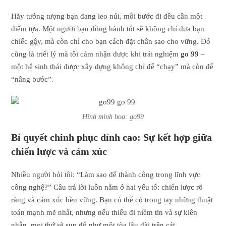
Hãy tưởng tượng bạn đang leo núi, mỗi bước đi đều cần một
điểm tựa. Một người bạn đồng hành tốt sẽ không chỉ đưa bạn
chiếc gậy, mà còn chỉ cho bạn cách đặt chân sao cho vững. Đó
cũng là triết lý mà tôi cảm nhận được khi trải nghiệm
go 99
–
một hệ sinh thái được xây dựng không chỉ để “chạy” mà còn để
“nâng bước”.
Hình minh hoạ: go99
Bí quyết chinh phục đỉnh cao: Sự kết hợp giữa
chiến lược và cảm xúc
Nhiều người hỏi tôi: “Làm sao để thành công trong lĩnh vực
công nghệ?” Câu trả lời luôn nằm ở hai yếu tố: chiến lược rõ
ràng và cảm xúc bền vững. Bạn có thể có trong tay những thuật
toán mạnh mẽ nhất, nhưng nếu thiếu đi niềm tin và sự kiên
nhẫn, mọi thứ sẽ sụp đổ như một tòa lâu đài trên cát.