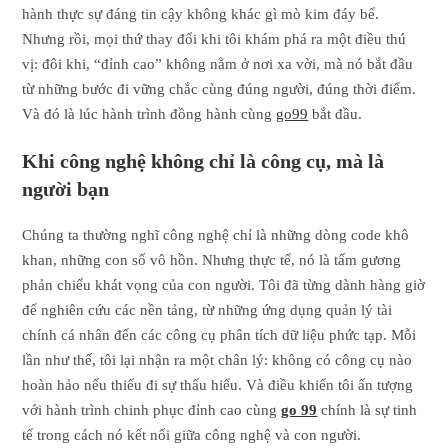
hành thực sự đáng tin cậy không khác gì mò kim đáy bể.
Nhưng rồi, mọi thứ thay đổi khi tôi khám phá ra một điều thú
vị: đôi khi, “đỉnh cao” không nằm ở nơi xa vời, mà nó bắt đầu
từ những bước đi vững chắc cùng đúng người, đúng thời điểm.
Và đó là lúc hành trình đồng hành cùng
go99
bắt đầu.
Khi công nghệ không chỉ là công cụ, mà là
người bạn
Chúng ta thường nghĩ công nghệ chỉ là những dòng code khô
khan, những con số vô hồn. Nhưng thực tế, nó là tấm gương
phản chiếu khát vọng của con người. Tôi đã từng dành hàng giờ
để nghiên cứu các nền tảng, từ những ứng dụng quản lý tài
chính cá nhân đến các công cụ phân tích dữ liệu phức tạp. Mỗi
lần như thế, tôi lại nhận ra một chân lý: không có công cụ nào
hoàn hảo nếu thiếu đi sự thấu hiểu. Và điều khiến tôi ấn tượng
với hành trình chinh phục đỉnh cao cùng
go 99
chính là sự tinh
tế trong cách nó kết nối giữa công nghệ và con người.