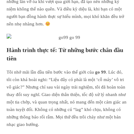
những lần vỡ òa khi vượt qua giới hạn, đã tạo nên những kỷ
niệm không thể nào quên. Và điều kỳ diệu là, khi bạn có một
người bạn đồng hành thực sự hiểu mình, mọi khó khăn đều trở
nên nhẹ nhàng hơn.
Hành trình thực tế: Từ những bước chân đầu
tiên
Tôi nhớ mãi lần đầu tiên bước vào thế giới của
go 99
. Lúc đó,
tôi còn khá hoài nghi: “Liệu đây có phải là một ‘cỗ máy’ vô tri
vô giác?” Nhưng chỉ sau vài ngày trải nghiệm, tôi đã hoàn toàn
thay đổi suy nghĩ. Giao diện thân thiện, tốc độ xử lý nhanh như
một tia chớp, và quan trọng nhất, nó mang đến một cảm giác an
toàn tuyệt đối. Không có những cú “lag” khó chịu, không có
những thông báo rối rắm. Mọi thứ đều trôi chảy như một bản
nhạc giao hưởng.