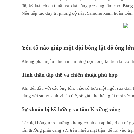
độ, kỷ luật chiến thuật và khả năng pressing tầm cao.
Bóng 
Nếu tiếp tục duy trì phong độ này, Samurai xanh hoàn toàn có
Yếu tố nào giúp một đội bóng lật đổ ông lớ
Không phải ngẫu nhiên mà những đội bóng kể trên lại có t
Tinh thần tập thể và chiến thuật phù hợp
Khi đối đầu với các ông lớn, việc sở hữu một ngôi sao đơn 
cùng với sự hy sinh vì tập thể, sẽ giúp họ hóa giải mọi sức
Sự chuẩn bị kỹ lưỡng và tâm lý vững vàng
Các đội bóng nhỏ thường không có nhiều áp lực, điều này gi
lớn thường phải căng sức trên nhiều mặt trận, dễ rơi vào trạn