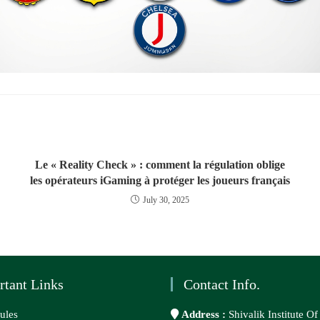
Le « Reality Check » : comment la régulation oblige
les opérateurs iGaming à protéger les joueurs français
July 30, 2025
rtant Links
Contact Info.
ules
Address :
Shivalik Institute O