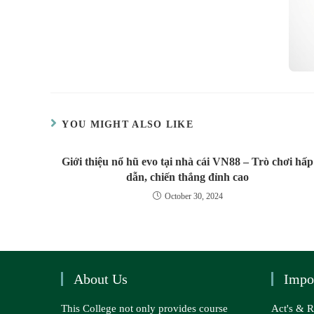
YOU MIGHT ALSO LIKE
Giới thiệu nổ hũ evo tại nhà cái VN88 – Trò chơi hấp
dẫn, chiến thắng đỉnh cao
October 30, 2024
About Us
Impo
This College not only provides course
Act's & R