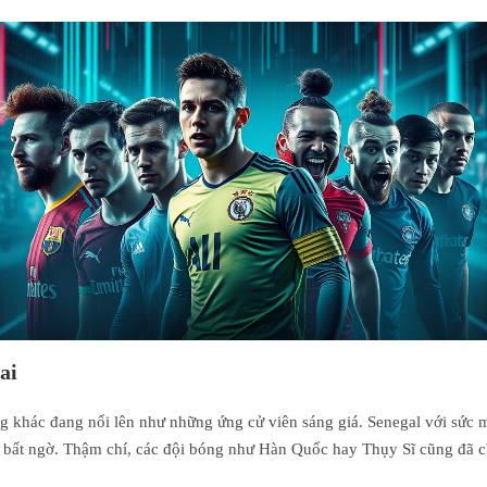
ai
 khác đang nổi lên như những ứng cử viên sáng giá. Senegal với sức mạ
y bất ngờ. Thậm chí, các đội bóng như Hàn Quốc hay Thụy Sĩ cũng đã c