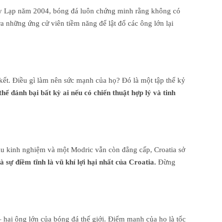
Hy Lạp năm 2004, bóng đá luôn chứng minh rằng không có
 ra những ứng cử viên tiềm năng để lật đổ các ông lớn lại
kết. Điều gì làm nên sức mạnh của họ? Đó là một tập thể kỷ
ể đánh bại bất kỳ ai nếu có chiến thuật hợp lý và tinh
giàu kinh nghiệm và một Modric vẫn còn đẳng cấp, Croatia sở
 sự điềm tĩnh là vũ khí lợi hại nhất của Croatia.
Đừng
hai ông lớn của bóng đá thế giới. Điểm mạnh của họ là tốc