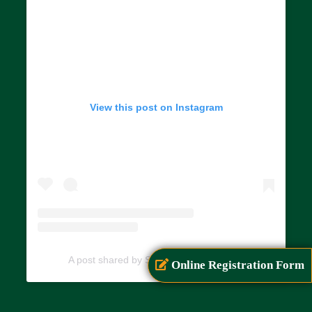
View this post on Instagram
A post shared by SIAR (@siarayurveda)
Online Registration Form