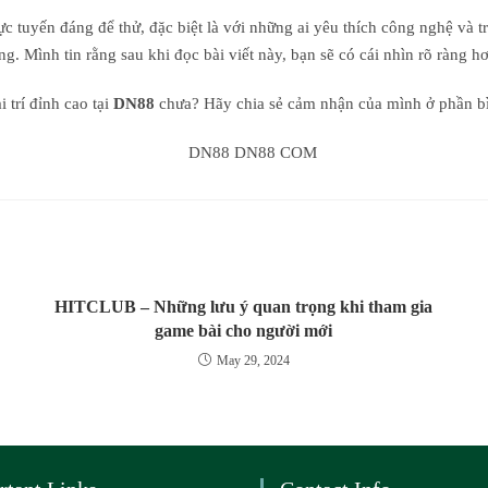
trực tuyến đáng để thử, đặc biệt là với những ai yêu thích công nghệ và
g. Mình tin rằng sau khi đọc bài viết này, bạn sẽ có cái nhìn rõ ràng h
 trí đỉnh cao tại
DN88
chưa? Hãy chia sẻ cảm nhận của mình ở phần b
HITCLUB – Những lưu ý quan trọng khi tham gia
game bài cho người mới
May 29, 2024