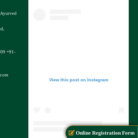
f Ayurved
ad,
809
+91-
.com
View this post on Instagram
Online Registration Form