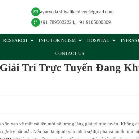
ayurveda.shivalikcollege@gmail.com
+91-7895022224
,
+91-9105000809
RESEARCH
INFO FOR NCISM
HOSPITAL
INFRAS
CONTACT US
iải Trí Trực Tuyến Đang K
ôn xao về một cái tên mới nổi trong làng giải trí trực tuyến. Không c
 cực kỳ bắt mắt. Nếu bạn là người yêu thích sự đột phá và muốn tìm mộ