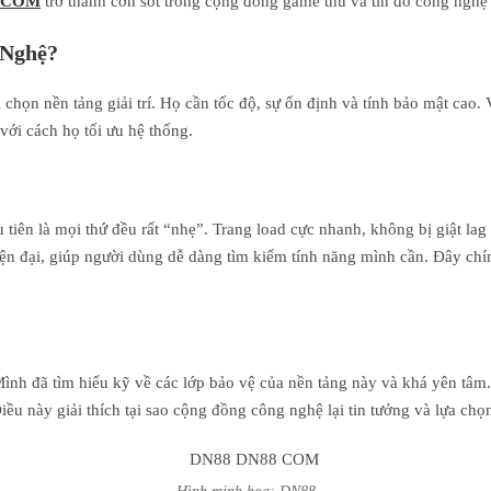
 COM
trở thành cơn sốt trong cộng đồng game thủ và tín đồ công nghệ
 Nghệ?
 chọn nền tảng giải trí. Họ cần tốc độ, sự ổn định và tính bảo mật cao.
với cách họ tối ưu hệ thống.
u tiên là mọi thứ đều rất “nhẹ”. Trang load cực nhanh, không bị giật l
ện đại, giúp người dùng dễ dàng tìm kiếm tính năng mình cần. Đây chí
Mình đã tìm hiểu kỹ về các lớp bảo vệ của nền tảng này và khá yên tâ
Điều này giải thích tại sao cộng đồng công nghệ lại tin tưởng và lựa chọ