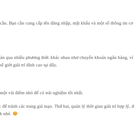
cầu. Bạn cần cung cấp tên đăng nhập, mật khẩu và một số thông tin cơ
khoản qua nhiều phương thức khác nhau như chuyển khoản ngân hàng, ví
 giới giải trí đỉnh cao tại đây.
ột vài điểm nhỏ để có trải nghiệm tốt nhất.
 để tránh các trang giả mạo. Thứ hai, quản lý thời gian giải trí hợp lý
nh nhé.