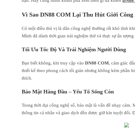
bạn. Hãy cùng mình khám phá xem điều gì đã khiến
DN88
Vì Sao DN88 COM Lại Thu Hút Giới Công
Có một điều thú vị là dân công nghệ thường rất khó tính khi
Mình đã dành thời gian trải nghiệm thử và thực sự ấn tượng 
Tối Ưu Tốc Độ Và Trải Nghiệm Người Dùng
Bạn biết không, khi truy cập vào
DN88 COM
, cảm giác đầ
thiết kế theo phong cách tối giản nhưng không kém phần hi
thích.
Bảo Mật Hàng Đầu – Yếu Tố Sống Còn
Trong thời đại công nghệ số, bảo mật là vấn đề nhạy cảm. 
thông tin cá nhân và giao dịch đều được giữ kín tuyệt đối. 