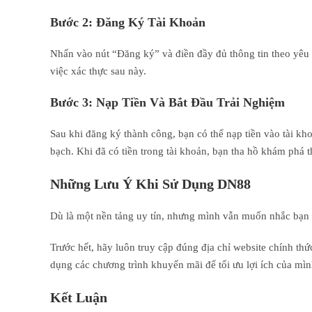
Bước 2: Đăng Ký Tài Khoản
Nhấn vào nút “Đăng ký” và điền đầy đủ thông tin theo yêu 
việc xác thực sau này.
Bước 3: Nạp Tiền Và Bắt Đầu Trải Nghiệm
Sau khi đăng ký thành công, bạn có thể nạp tiền vào tài 
bạch. Khi đã có tiền trong tài khoản, bạn tha hồ khám phá thế
Những Lưu Ý Khi Sử Dụng DN88
Dù là một nền tảng uy tín, nhưng mình vẫn muốn nhắc bạn m
Trước hết, hãy luôn truy cập đúng địa chỉ website chính thức
dụng các chương trình khuyến mãi để tối ưu lợi ích của mì
Kết Luận