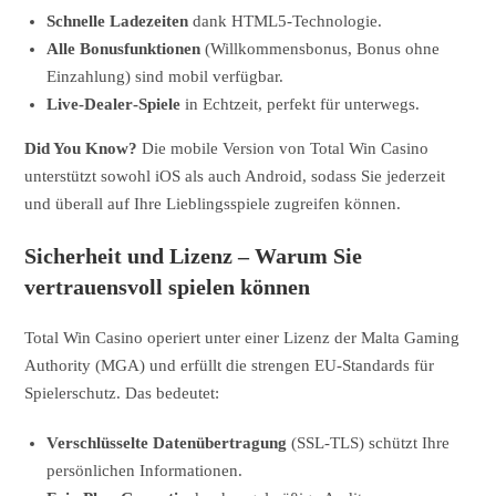
Schnelle Ladezeiten
dank HTML5‑Technologie.
Alle Bonusfunktionen
(Willkommensbonus, Bonus ohne
Einzahlung) sind mobil verfügbar.
Live‑Dealer‑Spiele
in Echtzeit, perfekt für unterwegs.
Did You Know?
Die mobile Version von Total Win Casino
unterstützt sowohl iOS als auch Android, sodass Sie jederzeit
und überall auf Ihre Lieblingsspiele zugreifen können.
Sicherheit und Lizenz – Warum Sie
vertrauensvoll spielen können
Total Win Casino operiert unter einer Lizenz der Malta Gaming
Authority (MGA) und erfüllt die strengen EU‑Standards für
Spielerschutz. Das bedeutet:
Verschlüsselte Datenübertragung
(SSL‑TLS) schützt Ihre
persönlichen Informationen.