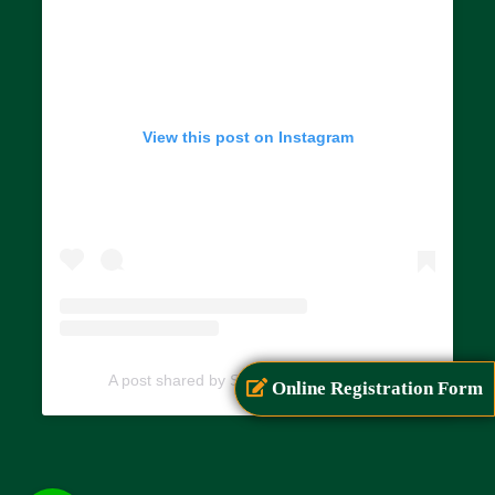
View this post on Instagram
A post shared by SIAR (@siarayurveda)
Online Registration Form