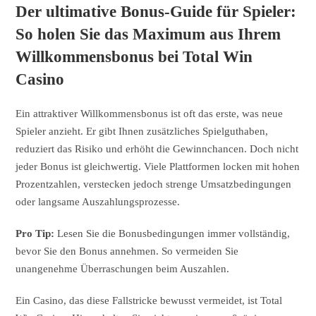
Der ultimative Bonus‑Guide für Spieler:
So holen Sie das Maximum aus Ihrem
Willkommensbonus bei Total Win
Casino
Ein attraktiver Willkommensbonus ist oft das erste, was neue
Spieler anzieht. Er gibt Ihnen zusätzliches Spielguthaben,
reduziert das Risiko und erhöht die Gewinnchancen. Doch nicht
jeder Bonus ist gleichwertig. Viele Plattformen locken mit hohen
Prozentzahlen, verstecken jedoch strenge Umsatzbedingungen
oder langsame Auszahlungsprozesse.
Pro Tip:
Lesen Sie die Bonusbedingungen immer vollständig,
bevor Sie den Bonus annehmen. So vermeiden Sie
unangenehme Überraschungen beim Auszahlen.
Ein Casino, das diese Fallstricke bewusst vermeidet, ist Total