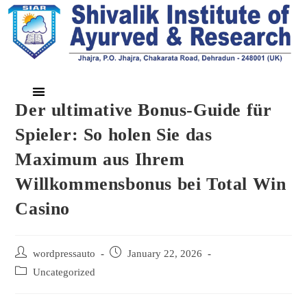
Der ultimative Bonus‑Guide für
Spieler: So holen Sie das
Maximum aus Ihrem
Willkommensbonus bei Total Win
Casino
wordpressauto
January 22, 2026
Uncategorized