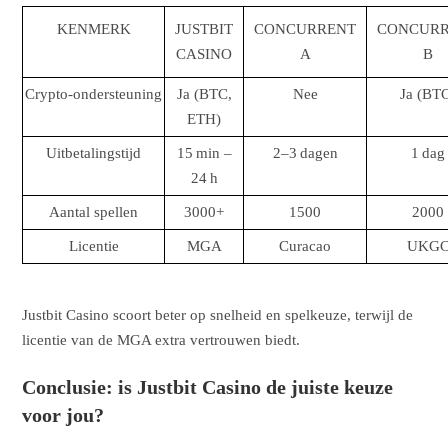
KENMERK
JUSTBIT
CONCURRENT
CONCUR
CASINO
A
B
Crypto‑ondersteuning
Ja (BTC,
Nee
Ja (BT
ETH)
Uitbetalingstijd
15 min –
2–3 dagen
1 dag
24 h
Aantal spellen
3000+
1500
2000
Licentie
MGA
Curacao
UKG
Justbit Casino scoort beter op snelheid en spelkeuze, terwijl de
licentie van de MGA extra vertrouwen biedt.
Conclusie: is Justbit Casino de juiste keuze
voor jou?