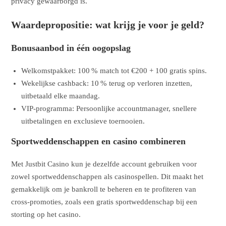
privacy gewaarborgd is.
Waardepropositie: wat krijg je voor je geld?
Bonusaanbod in één oogopslag
Welkomstpakket: 100 % match tot €200 + 100 gratis spins.
Wekelijkse cashback: 10 % terug op verloren inzetten,
uitbetaald elke maandag.
VIP‑programma: Persoonlijke accountmanager, snellere
uitbetalingen en exclusieve toernooien.
Sportweddenschappen en casino combineren
Met Justbit Casino kun je dezelfde account gebruiken voor
zowel sportweddenschappen als casinospellen. Dit maakt het
gemakkelijk om je bankroll te beheren en te profiteren van
cross‑promoties, zoals een gratis sportweddenschap bij een
storting op het casino.