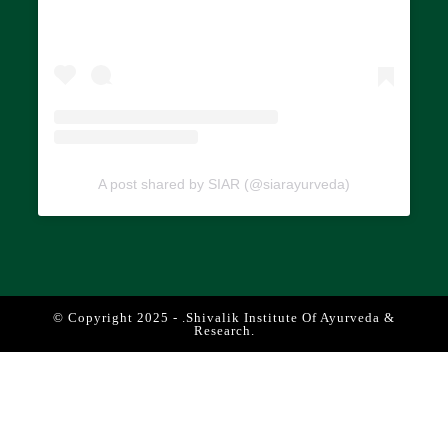
A post shared by SIAR (@siarayurveda)
© Copyright 2025 - .Shivalik Institute Of Ayurveda &
Research.