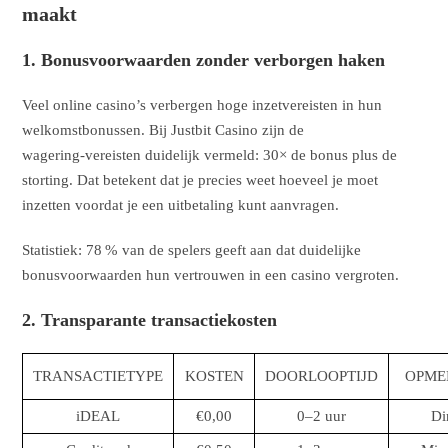
maakt
1. Bonusvoorwaarden zonder verborgen haken
Veel online casino’s verbergen hoge inzetvereisten in hun
welkomstbonussen. Bij Justbit Casino zijn de
wagering‑vereisten duidelijk vermeld: 30× de bonus plus de
storting. Dat betekent dat je precies weet hoeveel je moet
inzetten voordat je een uitbetaling kunt aanvragen.
Statistiek: 78 % van de spelers geeft aan dat duidelijke
bonusvoorwaarden hun vertrouwen in een casino vergroten.
2. Transparante transactiekosten
TRANSACTIETYPE
KOSTEN
DOORLOOPTIJD
OPME
iDEAL
€0,00
0–2 uur
Di