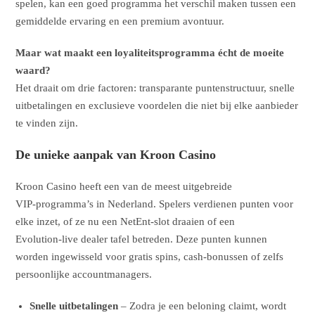
spelen, kan een goed programma het verschil maken tussen een
gemiddelde ervaring en een premium avontuur.
Maar wat maakt een loyaliteitsprogramma écht de moeite
waard?
Het draait om drie factoren: transparante puntenstructuur, snelle
uitbetalingen en exclusieve voordelen die niet bij elke aanbieder
te vinden zijn.
De unieke aanpak van Kroon Casino
Kroon Casino heeft een van de meest uitgebreide
VIP‑programma’s in Nederland. Spelers verdienen punten voor
elke inzet, of ze nu een NetEnt‑slot draaien of een
Evolution‑live dealer tafel betreden. Deze punten kunnen
worden ingewisseld voor gratis spins, cash‑bonussen of zelfs
persoonlijke accountmanagers.
Snelle uitbetalingen
– Zodra je een beloning claimt, wordt