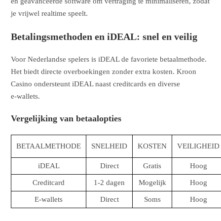
en geavanceerde software om vertraging te minimaliseren, zodat
je vrijwel realtime speelt.
Betalingsmethoden en iDEAL: snel en veilig
Voor Nederlandse spelers is iDEAL de favoriete betaalmethode.
Het biedt directe overboekingen zonder extra kosten. Kroon
Casino ondersteunt iDEAL naast creditcards en diverse
e‑wallets.
Vergelijking van betaalopties
BETAALMETHODE
SNELHEID
KOSTEN
VEILIGHEID
iDEAL
Direct
Gratis
Hoog
Creditcard
1‑2 dagen
Mogelijk
Hoog
E‑wallets
Direct
Soms
Hoog