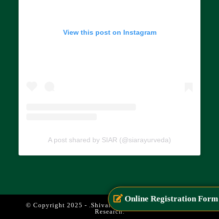
View this post on Instagram
A post shared by SIAR (@siarayurveda)
Online Registration Form
© Copyright 2025 - .Shivalik Institute Of Ayurveda &
Research.