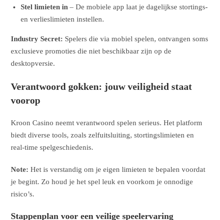
Stel limieten in
– De mobiele app laat je dagelijkse stortings-
en verlieslimieten instellen.
Industry Secret:
Spelers die via mobiel spelen, ontvangen soms
exclusieve promoties die niet beschikbaar zijn op de
desktopversie.
Verantwoord gokken: jouw veiligheid staat
voorop
Kroon Casino neemt verantwoord spelen serieus. Het platform
biedt diverse tools, zoals zelfuitsluiting, stortingslimieten en
real‑time spelgeschiedenis.
Note:
Het is verstandig om je eigen limieten te bepalen voordat
je begint. Zo houd je het spel leuk en voorkom je onnodige
risico’s.
Stappenplan voor een veilige speelervaring