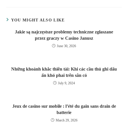
YOU MIGHT ALSO LIKE
Jakie są najczęstsze problemy techniczne zgłaszane
przez graczy w Casino Janusz
June 30, 2026
Những khoảnh khắc thiên tài: Khi các cầu thủ ghi dấu
ấn khó phai trên sân cỏ
July 9, 2024
Jeux de casino sur mobile : l’été du gain sans drain de
batterie
March 29, 2026