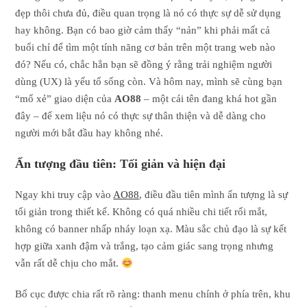
đẹp thôi chưa đủ, điều quan trọng là nó có thực sự dễ sử dụng
hay không. Bạn có bao giờ cảm thấy “nản” khi phải mất cả
buổi chỉ để tìm một tính năng cơ bản trên một trang web nào
đó? Nếu có, chắc hẳn bạn sẽ đồng ý rằng trải nghiệm người
dùng (UX) là yếu tố sống còn. Và hôm nay, mình sẽ cùng bạn
“mổ xẻ” giao diện của
AO88
– một cái tên đang khá hot gần
đây – để xem liệu nó có thực sự thân thiện và dễ dàng cho
người mới bắt đầu hay không nhé.
Ấn tượng đầu tiên: Tối giản và hiện đại
Ngay khi truy cập vào
AO88
, điều đầu tiên mình ấn tượng là sự
tối giản trong thiết kế. Không có quá nhiều chi tiết rối mắt,
không có banner nhấp nháy loạn xạ. Màu sắc chủ đạo là sự kết
hợp giữa xanh đậm và trắng, tạo cảm giác sang trọng nhưng
vẫn rất dễ chịu cho mắt.
Bố cục được chia rất rõ ràng: thanh menu chính ở phía trên, khu