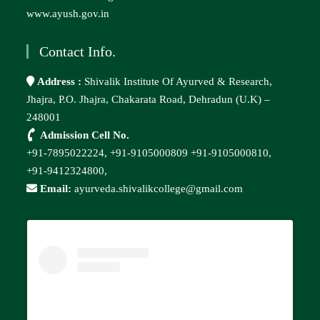
www.ayush.gov.in
Contact Info.
Address :
Shivalik Institute Of Ayurved & Research,
Jhajra, P.O. Jhajra, Chakarata Road, Dehradun (U.K) –
248001
Admission Cell No.
+91-7895022224,
+91-9105000809
+91-9105000810,
+91-9412324800,
Email:
ayurveda.shivalikcollege@gmail.com