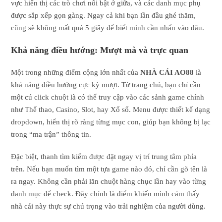
vực hiển thị các trò chơi nổi bật ở giữa, và các danh mục phụ
được sắp xếp gọn gàng. Ngay cả khi bạn lần đầu ghé thăm,
cũng sẽ không mất quá 5 giây để biết mình cần nhấn vào đâu.
Khả năng điều hướng: Mượt mà và trực quan
Một trong những điểm cộng lớn nhất của
NHÀ CÁI AO88
là
khả năng điều hướng cực kỳ mượt. Từ trang chủ, bạn chỉ cần
một cú click chuột là có thể truy cập vào các sảnh game chính
như Thể thao, Casino, Slot, hay Xổ số. Menu được thiết kế dạng
dropdown, hiển thị rõ ràng từng mục con, giúp bạn không bị lạc
trong “ma trận” thông tin.
Đặc biệt, thanh tìm kiếm được đặt ngay vị trí trung tâm phía
trên. Nếu bạn muốn tìm một tựa game nào đó, chỉ cần gõ tên là
ra ngay. Không cần phải lăn chuột hàng chục lần hay vào từng
danh mục để check. Đây chính là điểm khiến mình cảm thấy
nhà cái này thực sự chú trọng vào trải nghiệm của người dùng.