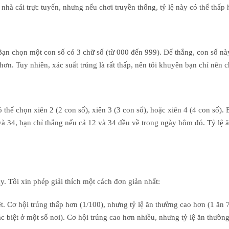
c nhà cái trực tuyến, nhưng nếu chơi truyền thống, tỷ lệ này có thể thấ
chọn một con số có 3 chữ số (từ 000 đến 999). Để thắng, con số này ph
hơn. Tuy nhiên, xác suất trúng là rất thấp, nên tôi khuyên bạn chỉ nên c
 thể chọn xiên 2 (2 con số), xiên 3 (3 con số), hoặc xiên 4 (4 con số).
 34, bạn chỉ thắng nếu cả 12 và 34 đều về trong ngày hôm đó. Tỷ lệ ăn c
. Tôi xin phép giải thích một cách đơn giản nhất:
ệt. Cơ hội trúng thấp hơn (1/100), nhưng tỷ lệ ăn thường cao hơn (1 ăn 
đặc biệt ở một số nơi). Cơ hội trúng cao hơn nhiều, nhưng tỷ lệ ăn thườn