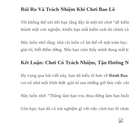
Rủi Ro Và Trách Nhiệm Khi Chơi Bao Lô
Tôi không thể nói dối bạn rằng đây là một trò chơi “dễ kiếm 
thành một cơn nghiện, khiến bạn mất kiểm soát tài chính 
Hãy luôn nhớ rằng: nhà cái luôn có lợi thế về mặt toán học. 
giải trí, biết điểm dừng. Nếu bạn cảm thấy mình đang mất ki
Kết Luận: Chơi Có Trách Nhiệm, Tận Hưởng N
Hy vọng qua bài viết này, bạn đã hiểu rõ hơn về
Đánh Bao 
coi nó như một hình thức giải trí sau những giờ làm việc că
Hãy luôn nhớ: “Thắng làm bạn vui, thua đừng làm bạn buồn.
Còn bạn, bạn đã có trải nghiệm gì với việc chơi bao lô chư