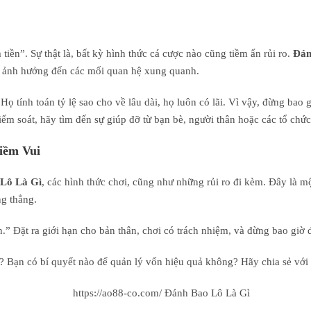
tiền”. Sự thật là, bất kỳ hình thức cá cược nào cũng tiềm ẩn rủi ro.
Đán
và ảnh hưởng đến các mối quan hệ xung quanh.
Họ tính toán tỷ lệ sao cho về lâu dài, họ luôn có lãi. Vì vậy, đừng bao 
ểm soát, hãy tìm đến sự giúp đỡ từ bạn bè, người thân hoặc các tổ chức
iềm Vui
Lô Là Gì
, các hình thức chơi, cũng như những rủi ro đi kèm. Đây là mộ
ng thẳng.
” Đặt ra giới hạn cho bản thân, chơi có trách nhiệm, và đừng bao giờ 
a? Bạn có bí quyết nào để quản lý vốn hiệu quả không? Hãy chia sẻ với