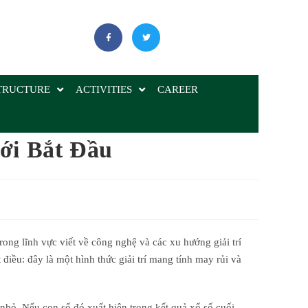
TRUCTURE
ACTIVITIES
CAREER
ới Bắt Đầu
ng lĩnh vực viết về công nghệ và các xu hướng giải trí
 điều: đây là một hình thức giải trí mang tính may rủi và
nhỏ. Nếu con số đó xuất hiện trong kết quả xổ số cuối