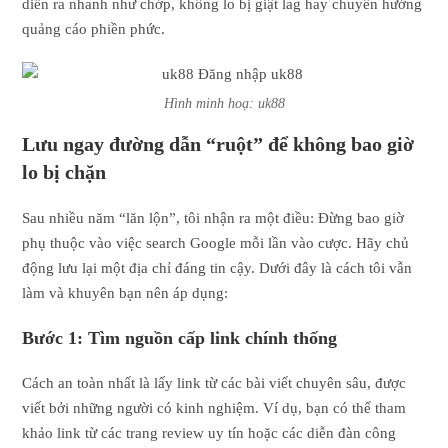
diễn ra nhanh như chớp, không lo bị giật lag hay chuyển hướng
quảng cáo phiền phức.
Hình minh hoạ: uk88
Lưu ngay đường dẫn “ruột” để không bao giờ
lo bị chặn
Sau nhiều năm “lăn lộn”, tôi nhận ra một điều: Đừng bao giờ
phụ thuộc vào việc search Google mỗi lần vào cược. Hãy chủ
động lưu lại một địa chỉ đáng tin cậy. Dưới đây là cách tôi vẫn
làm và khuyên bạn nên áp dụng:
Bước 1: Tìm nguồn cấp link chính thống
Cách an toàn nhất là lấy link từ các bài viết chuyên sâu, được
viết bởi những người có kinh nghiệm. Ví dụ, bạn có thể tham
khảo link từ các trang review uy tín hoặc các diễn đàn công