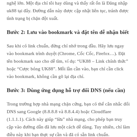
nghệ lớn. Một địa chỉ tôi hay dùng và thấy rất ổn là Đăng nhập
uk88 tại đây. Đường dẫn này được cập nhật liên tục, tránh được
tình trạng bị chặn đột xuất.
Bước 2: Lưu vào bookmark và đặt tên dễ nhận biết
Sau khi có link chuẩn, đừng chỉ nhớ trong đầu. Hãy lưu ngay
vào bookmark trình duyệt (Chrome, Cốc Cốc, Firefox…). Đặt
tên bookmark sao cho dễ tìm, ví dụ: “UK88 – Link chính thức”
hoặc “Cược bóng UK88”. Mỗi lần cần vào, bạn chỉ cần click
vào bookmark, không cần gõ lại địa chỉ.
Bước 3: Dùng ứng dụng hỗ trợ đổi DNS (nếu cần)
Trong trường hợp nhà mạng chặn cứng, bạn có thể cân nhắc đổi
DNS sang Google (8.8.8.8 và 8.8.4.4) hoặc Cloudflare
(1.1.1.1). Cách này giúp “lừa” nhà mạng, cho phép bạn truy
cập vào đường dẫn đã lưu một cách dễ dàng. Tuy nhiên, chỉ làm
điều này khi bạn thực sự cần và đã có sẵn link chuẩn.