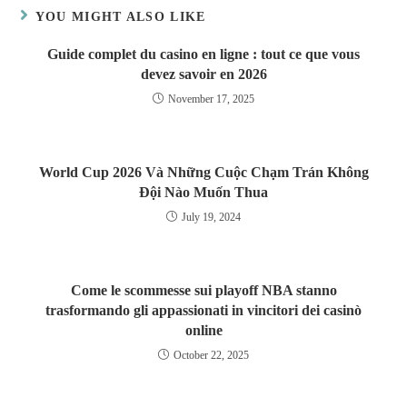
YOU MIGHT ALSO LIKE
Guide complet du casino en ligne : tout ce que vous
devez savoir en 2026
November 17, 2025
World Cup 2026 Và Những Cuộc Chạm Trán Không
Đội Nào Muốn Thua
July 19, 2024
Come le scommesse sui playoff NBA stanno
trasformando gli appassionati in vincitori dei casinò
online
October 22, 2025