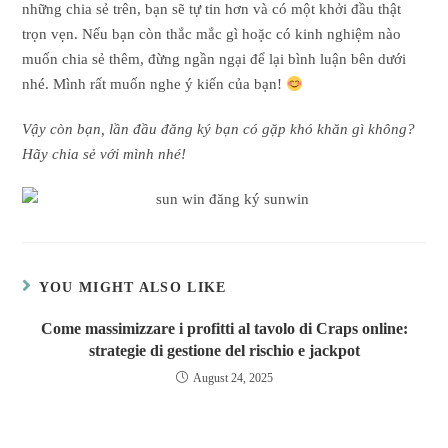
những chia sẻ trên, bạn sẽ tự tin hơn và có một khởi đầu thật
trọn vẹn. Nếu bạn còn thắc mắc gì hoặc có kinh nghiệm nào
muốn chia sẻ thêm, đừng ngần ngại để lại bình luận bên dưới
nhé. Mình rất muốn nghe ý kiến của bạn!
Vậy còn bạn, lần đầu đăng ký bạn có gặp khó khăn gì không?
Hãy chia sẻ với mình nhé!
YOU MIGHT ALSO LIKE
Come massimizzare i profitti al tavolo di Craps online:
strategie di gestione del rischio e jackpot
August 24, 2025