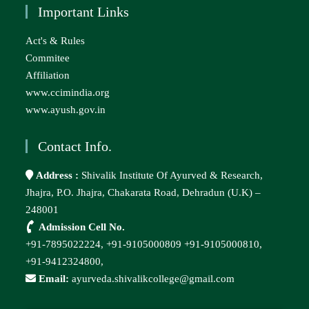
Important Links
Act's & Rules
Commitee
Affiliation
www.ccimindia.org
www.ayush.gov.in
Contact Info.
Address :
Shivalik Institute Of Ayurved & Research,
Jhajra, P.O. Jhajra, Chakarata Road, Dehradun (U.K) –
248001
Admission Cell No.
+91-7895022224,
+91-9105000809
+91-9105000810,
+91-9412324800,
Email:
ayurveda.shivalikcollege@gmail.com