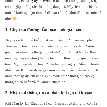
Sunwin, việc
đăng ký sunwin
lần đầu nếu không cẩn thận, bạn
có thể gặp những rắc rối không đáng có. Hãy để mình chia sẻ
một số kinh nghiệm thực tế để bạn có một khởi đầu thật suôn sẻ
nhé!
1. Chọn sai đường dẫn hoặc link giả mạo
Đây là sai lầm phổ biến nhất mà nhiều người mới mắc phải.
Trên mạng hiện nay có rất nhiều trang web mạo danh Sunwin,
giao diện nhìn qua thì giống hệt nhưng thực chất là bẫy. Bạn chỉ
nên truy cập vào đúng trang chủ chính thức thông qua link an
toàn. Một mẹo nhỏ là hãy lưu lại link gốc ngay từ đầu để tránh
nhầm lẫn. Khi bạn
đăng ký Sunwin
, hãy chắc chắn rằng mình
đang ở đúng địa chỉ đăng ký sunwin chính thống để bảo vệ
thông tin cá nhân và tài khoản của mình.
2. Nhập sai thông tin cá nhân khi tạo tài khoản
Khi đăng ký lần đầu, bạn sẽ cần điền một số thông tin cơ bản