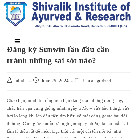
Đăng ký Sunwin lần đầu cần
tránh những sai sót nào?
admin
June 25, 2024
Uncategorized
Chào bạn, mình tin rằng nếu bạn đang đọc những dòng này,
chắc hẳn bạn cũng giống mình ngày trước – vừa hào hứng, vừa
hơi lo lắng khi lần đầu tiên tìm hiểu về một cổng game bài đổi
thưởng. Cảm giác muốn trải nghiệm ngay nhưng lại sợ mắc sai
lầm là điều rất dễ hiểu. Đặc biệt với một cái tên nổi bật như