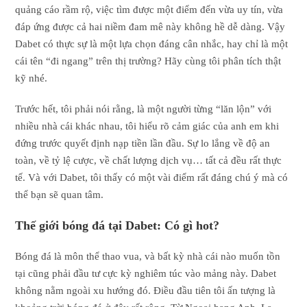
quảng cáo rầm rộ, việc tìm được một điểm đến vừa uy tín, vừa
đáp ứng được cả hai niềm đam mê này không hề dễ dàng. Vậy
Dabet có thực sự là một lựa chọn đáng cân nhắc, hay chỉ là một
cái tên “đi ngang” trên thị trường? Hãy cùng tôi phân tích thật
kỹ nhé.
Trước hết, tôi phải nói rằng, là một người từng “lăn lộn” với
nhiều nhà cái khác nhau, tôi hiểu rõ cảm giác của anh em khi
đứng trước quyết định nạp tiền lần đầu. Sự lo lắng về độ an
toàn, về tỷ lệ cược, về chất lượng dịch vụ… tất cả đều rất thực
tế. Và với Dabet, tôi thấy có một vài điểm rất đáng chú ý mà có
thể bạn sẽ quan tâm.
Thế giới bóng đá tại Dabet: Có gì hot?
Bóng đá là môn thể thao vua, và bất kỳ nhà cái nào muốn tồn
tại cũng phải đầu tư cực kỳ nghiêm túc vào mảng này. Dabet
không nằm ngoài xu hướng đó. Điều đầu tiên tôi ấn tượng là