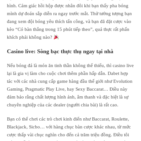
hình. Cảm giác hồi hộp được nhân đôi khi bạn thấy pha bóng
mình dự đoán sắp diễn ra ngay trước mắt. Thử tưởng tượng bạn
đang xem đội bóng yêu thích tấn công, và bạn đã đặt cược vào
kèo “Có bàn thắng trong 15 phút tiếp theo”, quả thực rất phấn
khích phải không nào?
Casino live: Sòng bạc thực thụ ngay tại nhà
Nếu bóng đá là món ăn tinh thần không thể thiếu, thì casino live
lại là gia vị làm cho cuộc chơi thêm phần hấp dẫn. Dabet hợp
tác với các nhà cung cấp game hàng đầu thế giới như Evolution
Gaming, Pragmatic Play Live, hay Sexy Baccarat… Điều này
đảm bảo rằng chất lượng hình ảnh, âm thanh và đặc biệt là sự
chuyên nghiệp của các dealer (người chia bài) là rất cao.
Bạn có thể chơi các trò chơi kinh điển như Baccarat, Roulette,
Blackjack, Sicbo… với hàng chục bàn cược khác nhau, từ mức
cược thấp vài chục nghìn cho đến cả trăm triệu đồng. Điều tôi