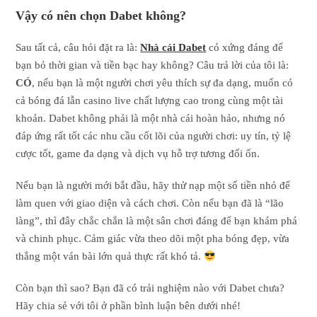
Vậy có nên chọn Dabet không?
Sau tất cả, câu hỏi đặt ra là:
Nhà cái Dabet
có xứng đáng để
bạn bỏ thời gian và tiền bạc hay không? Câu trả lời của tôi là:
CÓ
, nếu bạn là một người chơi yêu thích sự đa dạng, muốn có
cả bóng đá lẫn casino live chất lượng cao trong cùng một tài
khoản. Dabet không phải là một nhà cái hoàn hảo, nhưng nó
đáp ứng rất tốt các nhu cầu cốt lõi của người chơi: uy tín, tỷ lệ
cược tốt, game đa dạng và dịch vụ hỗ trợ tương đối ổn.
Nếu bạn là người mới bắt đầu, hãy thử nạp một số tiền nhỏ để
làm quen với giao diện và cách chơi. Còn nếu bạn đã là “lão
làng”, thì đây chắc chắn là một sân chơi đáng để bạn khám phá
và chinh phục. Cảm giác vừa theo dõi một pha bóng đẹp, vừa
thắng một ván bài lớn quả thực rất khó tả.
Còn bạn thì sao? Bạn đã có trải nghiệm nào với Dabet chưa?
Hãy chia sẻ với tôi ở phần bình luận bên dưới nhé!