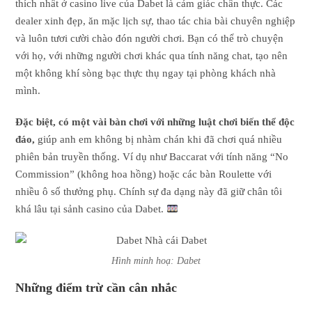
thích nhất ở casino live của Dabet là cảm giác chân thực. Các
dealer xinh đẹp, ăn mặc lịch sự, thao tác chia bài chuyên nghiệp
và luôn tươi cười chào đón người chơi. Bạn có thể trò chuyện
với họ, với những người chơi khác qua tính năng chat, tạo nên
một không khí sòng bạc thực thụ ngay tại phòng khách nhà
mình.
Đặc biệt, có một vài bàn chơi với những luật chơi biến thể độc
đáo,
giúp anh em không bị nhàm chán khi đã chơi quá nhiều
phiên bản truyền thống. Ví dụ như Baccarat với tính năng “No
Commission” (không hoa hồng) hoặc các bàn Roulette với
nhiều ô số thưởng phụ. Chính sự đa dạng này đã giữ chân tôi
khá lâu tại sảnh casino của Dabet.
Hình minh hoạ: Dabet
Những điểm trừ cần cân nhắc