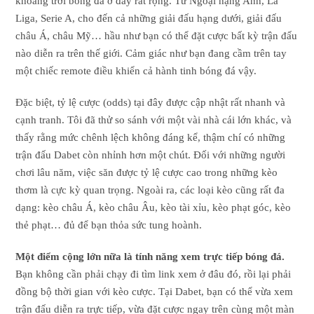
khoảng trời bóng đá ở đây rất rộng. Từ Ngoại hạng Anh, La
Liga, Serie A, cho đến cả những giải đấu hạng dưới, giải đấu
châu Á, châu Mỹ… hầu như bạn có thể đặt cược bất kỳ trận đấu
nào diễn ra trên thế giới. Cảm giác như bạn đang cầm trên tay
một chiếc remote điều khiển cả hành tinh bóng đá vậy.
Đặc biệt, tỷ lệ cược (odds) tại đây được cập nhật rất nhanh và
cạnh tranh. Tôi đã thử so sánh với một vài nhà cái lớn khác, và
thấy rằng mức chênh lệch không đáng kể, thậm chí có những
trận đấu Dabet còn nhỉnh hơn một chút. Đối với những người
chơi lâu năm, việc săn được tỷ lệ cược cao trong những kèo
thơm là cực kỳ quan trọng. Ngoài ra, các loại kèo cũng rất đa
dạng: kèo châu Á, kèo châu Âu, kèo tài xỉu, kèo phạt góc, kèo
thẻ phạt… đủ để bạn thỏa sức tung hoành.
Một điểm cộng lớn nữa là tính năng xem trực tiếp bóng đá.
Bạn không cần phải chạy đi tìm link xem ở đâu đó, rồi lại phải
đồng bộ thời gian với kèo cược. Tại Dabet, bạn có thể vừa xem
trận đấu diễn ra trực tiếp, vừa đặt cược ngay trên cùng một màn