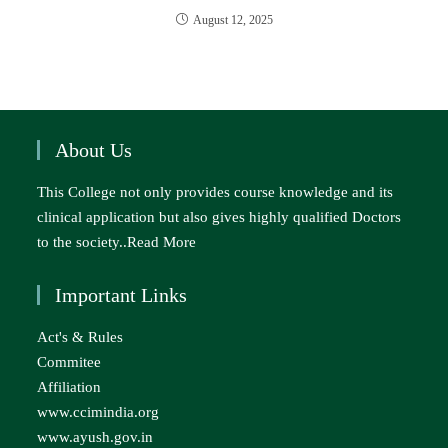
August 12, 2025
About Us
This College not only provides course knowledge and its
clinical application but also gives highly qualified Doctors
to the society..
Read More
Important Links
Act's & Rules
Commitee
Affiliation
www.ccimindia.org
www.ayush.gov.in