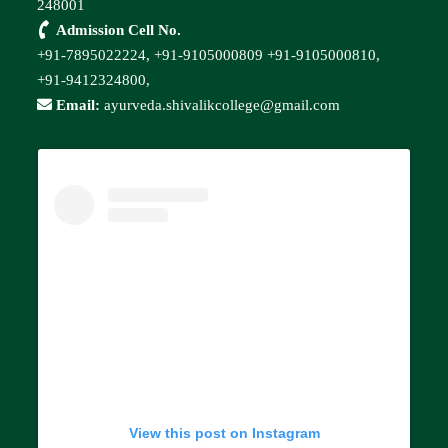
248001
Admission Cell No.
+91-7895022224,
+91-9105000809
+91-9105000810,
+91-9412324800,
Email:
ayurveda.shivalikcollege@gmail.com
View this post on Instagram