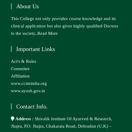
About Us
This College not only provides course knowledge and its
clinical application but also gives highly qualified Doctors
to the society..
Read More
Important Links
Act's & Rules
Commitee
Affiliation
www.ccimindia.org
www.ayush.gov.in
Contact Info.
Address :
Shivalik Institute Of Ayurved & Research,
Jhajra, P.O. Jhajra, Chakarata Road, Dehradun (U.K) –