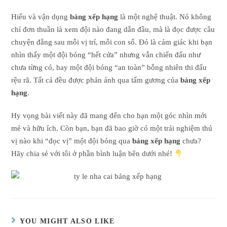
Hiểu và vận dụng
bảng xếp hạng
là một nghệ thuật. Nó không
chỉ đơn thuần là xem đội nào đang dẫn đầu, mà là đọc được câu
chuyện đằng sau mỗi vị trí, mỗi con số. Đó là cảm giác khi bạn
nhìn thấy một đội bóng “hết cửa” nhưng vẫn chiến đấu như
chưa từng có, hay một đội bóng “an toàn” bỗng nhiên thi đấu
rệu rã. Tất cả đều được phản ánh qua tấm gương của
bảng xếp
hạng
.
Hy vọng bài viết này đã mang đến cho bạn một góc nhìn mới
mẻ và hữu ích. Còn bạn, bạn đã bao giờ có một trải nghiệm thú
vị nào khi “đọc vị” một đội bóng qua
bảng xếp hạng
chưa?
Hãy chia sẻ với tôi ở phần bình luận bên dưới nhé!
YOU MIGHT ALSO LIKE