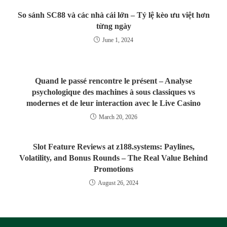
So sánh SC88 và các nhà cái lớn – Tỷ lệ kèo ưu việt hơn
từng ngày
June 1, 2024
Quand le passé rencontre le présent – Analyse
psychologique des machines à sous classiques vs
modernes et de leur interaction avec le Live Casino
March 20, 2026
Slot Feature Reviews at z188.systems: Paylines,
Volatility, and Bonus Rounds – The Real Value Behind
Promotions
August 26, 2024