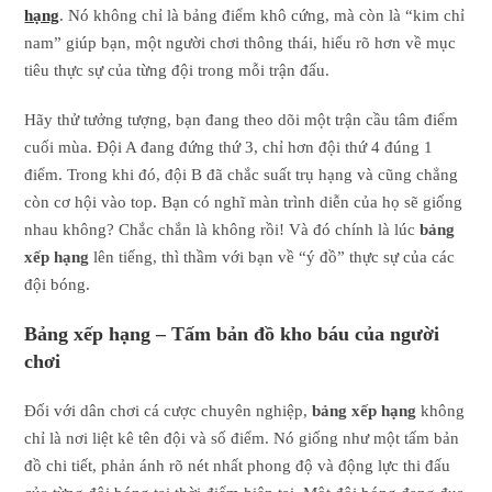
hạng
. Nó không chỉ là bảng điểm khô cứng, mà còn là “kim chỉ
nam” giúp bạn, một người chơi thông thái, hiểu rõ hơn về mục
tiêu thực sự của từng đội trong mỗi trận đấu.
Hãy thử tưởng tượng, bạn đang theo dõi một trận cầu tâm điểm
cuối mùa. Đội A đang đứng thứ 3, chỉ hơn đội thứ 4 đúng 1
điểm. Trong khi đó, đội B đã chắc suất trụ hạng và cũng chẳng
còn cơ hội vào top. Bạn có nghĩ màn trình diễn của họ sẽ giống
nhau không? Chắc chắn là không rồi! Và đó chính là lúc
bảng
xếp hạng
lên tiếng, thì thầm với bạn về “ý đồ” thực sự của các
đội bóng.
Bảng xếp hạng – Tấm bản đồ kho báu của người
chơi
Đối với dân chơi cá cược chuyên nghiệp,
bảng xếp hạng
không
chỉ là nơi liệt kê tên đội và số điểm. Nó giống như một tấm bản
đồ chi tiết, phản ánh rõ nét nhất phong độ và động lực thi đấu