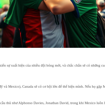
iến sự xuất hiện của nhiều đội bóng mới, và chắc chắn sẽ có những cuộ
Mỹ và Mexico), Canada sẽ có cơ hội lớn để thể hiện mình. Nếu họ gặ
cầu thủ như Alphonso Davies, Jonathan David, trong khi Mexico luôn là