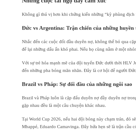
Những cuộc tái ngộ đầy cảm xúc
Không gì thú vị hơn khi chứng kiến những “kỳ phùng địch t
Đức vs Argentina: Trận chiến của những huyền 
Nhắc đến các cuộc đối đầu duyên nợ, không thể bỏ qua cặp
để lại những dấu ấn khó phai. Nếu họ cùng nằm ở một nhóm
Với sự trẻ hóa mạnh mẽ của đội tuyển Đức dưới thời HLV Ju
đến những pha bóng mãn nhãn. Đây là cơ hội để người Đức đ
Brazil vs Pháp: Sự đối đầu của những ngôi sao
Brazil và Pháp luôn là cặp đấu duyên nợ đầy duyên nợ trong
gặp nhau đều là một câu chuyện khác nhau.
Tại World Cup 2026, nếu hai đội bóng này chạm trán, đó sẽ 
Mbappé, Eduardo Camavinga. Đây hứa hẹn sẽ là trận cầu có 