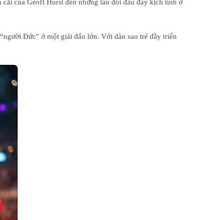
cãi của Geoff Hurst đến những lần đối đầu đầy kịch tính ở
gười Đức” ở một giải đấu lớn. Với dàn sao trẻ đầy triển