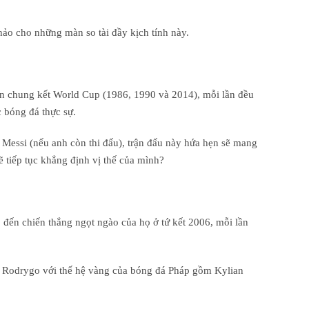
hảo cho những màn so tài đầy kịch tính này.
ận chung kết World Cup (1986, 1990 và 2014), mỗi lần đều
 bóng đá thực sự.
Messi (nếu anh còn thi đấu), trận đấu này hứa hẹn sẽ mang
 tiếp tục khẳng định vị thế của mình?
 đến chiến thắng ngọt ngào của họ ở tứ kết 2006, mỗi lần
or, Rodrygo với thế hệ vàng của bóng đá Pháp gồm Kylian