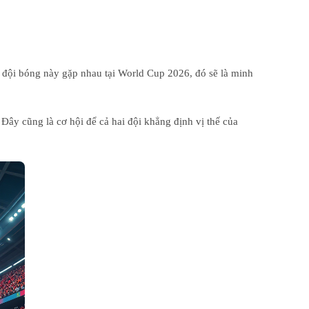
 đội bóng này gặp nhau tại World Cup 2026, đó sẽ là minh
 Đây cũng là cơ hội để cả hai đội khẳng định vị thế của