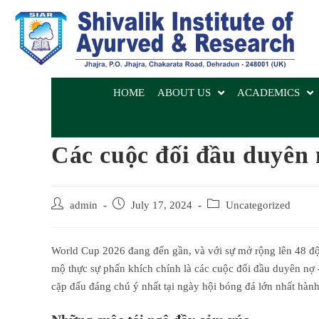
HOME
ABOUT US
ACADEMICS
Các cuộc đối đầu duyên 
admin
July 17, 2024
Uncategorized
World Cup 2026 đang đến gần, và với sự mở rộng lên 48 độ
mộ thực sự phấn khích chính là các cuộc đối đầu duyên nợ 
cặp đấu đáng chú ý nhất tại ngày hội bóng đá lớn nhất hàn