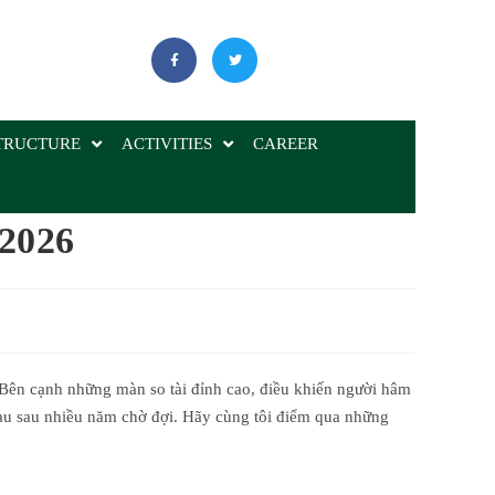
TRUCTURE
ACTIVITIES
CAREER
 2026
 Bên cạnh những màn so tài đỉnh cao, điều khiến người hâm
hau sau nhiều năm chờ đợi. Hãy cùng tôi điểm qua những