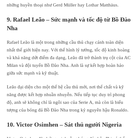
những huyền thoại như Gerd Müller hay Lothar Matthäus.
9. Rafael Leão – Sức mạnh và tốc độ từ Bồ Đào
Nha
Rafael Leão là một trong những cầu thủ chạy cánh toàn diện
nhất thế giới hiện nay. Với thể hình lý tưởng, tốc độ kinh hoàng
và khả năng dứt điểm đa dạng, Leão đã trở thành trụ cột của AC
Milan và đội tuyển Bồ Đào Nha. Anh là sự kết hợp hoàn hảo
giữa sức mạnh và kỹ thuật.
Leão đại diện cho một thế hệ cầu thủ mới, nơi thể chất và kỹ
năng được kết hợp nhuần nhuyễn. Nếu tiếp tục duy trì phong
độ, anh sẽ không chỉ là ngôi sao của Serie A, mà còn là biểu
tượng của bóng đá Bồ Đào Nha trong kỷ nguyên hậu Ronaldo.
10. Victor Osimhen – Sát thủ người Nigeria