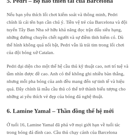
5. Pedri – Bộ não thiên tài của Barcelona
Nếu bạn yêu thích lối chơi kiểm soát và thông minh, Pedri
chính là cái tên bạn cần chú ý. Tiền vệ trẻ của Barcelona và đội
tuyển Tây Ban Nha sở hữu khả năng đọc trận đấu siêu hạng,
những đường chuyền chết người và sự điềm tĩnh hiếm có. Dù
thể hình không quá nổi bật, Pedri vẫn là trái tim trong lối chơi
của đội bóng xứ Catalan.
Pedri đại diện cho một thế hệ cầu thủ kỹ thuật cao, nơi trí tuệ và
tầm nhìn được đề cao. Anh có thể không ghi nhiều bàn thắng,
nhưng mỗi pha bóng của anh đều mang đến sự tinh tế và hiệu
quả. Đây chính là mẫu cầu thủ có thể trở thành biểu tượng cho
những ai yêu thích vẻ đẹp của bóng đá nghệ thuật.
6. Lamine Yamal – Thần đồng thế hệ mới
Ở tuổi 16, Lamine Yamal đã phá vỡ mọi giới hạn về tuổi tác
trong bóng đá đỉnh cao. Cầu thủ chạy cánh của Barcelona