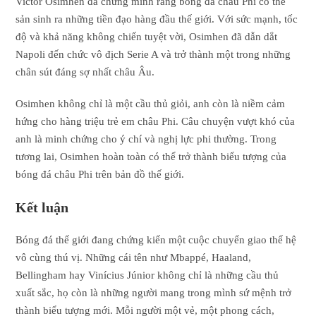
Victor Osimhen đã chứng minh rằng bóng đá châu Phi có thể
sản sinh ra những tiền đạo hàng đầu thế giới. Với sức mạnh, tốc
độ và khả năng không chiến tuyệt vời, Osimhen đã dẫn dắt
Napoli đến chức vô địch Serie A và trở thành một trong những
chân sút đáng sợ nhất châu Âu.
Osimhen không chỉ là một cầu thủ giỏi, anh còn là niềm cảm
hứng cho hàng triệu trẻ em châu Phi. Câu chuyện vượt khó của
anh là minh chứng cho ý chí và nghị lực phi thường. Trong
tương lai, Osimhen hoàn toàn có thể trở thành biểu tượng của
bóng đá châu Phi trên bản đồ thế giới.
Kết luận
Bóng đá thế giới đang chứng kiến một cuộc chuyển giao thế hệ
vô cùng thú vị. Những cái tên như Mbappé, Haaland,
Bellingham hay Vinícius Júnior không chỉ là những cầu thủ
xuất sắc, họ còn là những người mang trong mình sứ mệnh trở
thành biểu tượng mới. Mỗi người một vẻ, một phong cách,