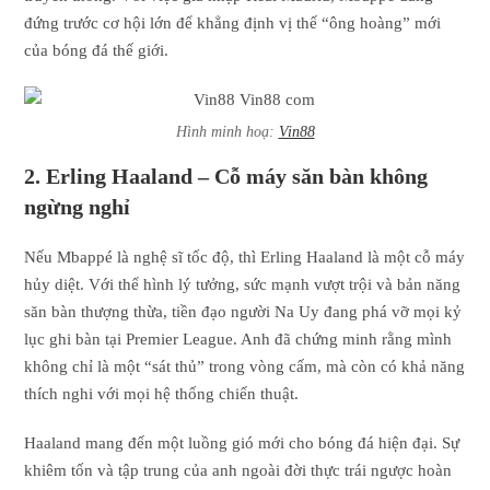
đứng trước cơ hội lớn để khẳng định vị thế “ông hoàng” mới
của bóng đá thế giới.
Hình minh hoạ:
Vin88
2. Erling Haaland – Cỗ máy săn bàn không
ngừng nghỉ
Nếu Mbappé là nghệ sĩ tốc độ, thì Erling Haaland là một cỗ máy
hủy diệt. Với thể hình lý tưởng, sức mạnh vượt trội và bản năng
săn bàn thượng thừa, tiền đạo người Na Uy đang phá vỡ mọi kỷ
lục ghi bàn tại Premier League. Anh đã chứng minh rằng mình
không chỉ là một “sát thủ” trong vòng cấm, mà còn có khả năng
thích nghi với mọi hệ thống chiến thuật.
Haaland mang đến một luồng gió mới cho bóng đá hiện đại. Sự
khiêm tốn và tập trung của anh ngoài đời thực trái ngược hoàn