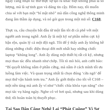
ngày càng nhận ra: thứ thực sự tạo ra khác biệt không phải là số
lượng, mà là sự tinh gọn và đáng tin cậy. Hôm nay, tôi muốn
chia sẻ với bạn một “bí mật nhỏ” mà dân công nghệ thông minh
đang âm thầm áp dụng, và nó gói gọn trong một mã số:
C168
.
Thực ra, câu chuyện bắt đầu từ một lần tôi đi cà phê với một
người anh trong nghề. Anh ấy là một kỹ sư phần mềm cực kỳ
bận rộn, quản lý cả một đội ngũ. Tôi để ý thấy anh ấy không hề
dùng những chiếc điện thoại đời mới nhất hay những chiếc
laptop “khủng long”. Anh ấy dùng một thiết bị rất cũ kỹ, nhưng
mọi thao tác đều nhanh như chớp. Tôi tò mò hỏi, anh cười bảo:
“Bí quyết không nằm ở phần cứng, mà nằm ở cách mình tối ưu
luồng làm việc. Và quan trọng nhất là chọn đúng ‘cửa ngõ’ để
mọi thứ vận hành trơn tru.” Anh ấy giới thiệu cho tôi về C168 –
một nền tảng mà anh ấy ví như “chiếc chìa khóa vạn năng” cho
mọi tác vụ hàng ngày. Nghe có vẻ hơi quá, nhưng sau khi dùng
thử, tôi hoàn toàn bị thuyết phục.
Tại Sao Dân Công Nghệ Lại “Phát Cuồng” Vì Sự