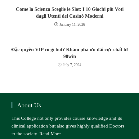
Come la Scienza Sceglie le Slot: I 10 Giochi più Voti
dagli Utenti dei Casinò Moderni
January 11, 2026
Đặc quyền VIP có gì hot? Khám phá ưu đãi cực chất từ
98win
July 7, 2024
About Us
This College not only provides course knowledge and its
clinical application but also gives highly qualified Doctors
to the society..
Read More