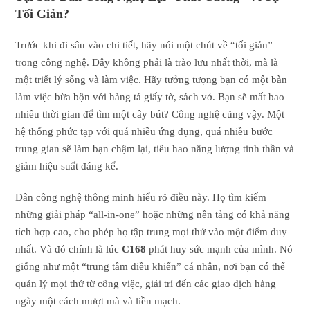
Tối Giản?
Trước khi đi sâu vào chi tiết, hãy nói một chút về “tối giản”
trong công nghệ. Đây không phải là trào lưu nhất thời, mà là
một triết lý sống và làm việc. Hãy tưởng tượng bạn có một bàn
làm việc bừa bộn với hàng tá giấy tờ, sách vở. Bạn sẽ mất bao
nhiêu thời gian để tìm một cây bút? Công nghệ cũng vậy. Một
hệ thống phức tạp với quá nhiều ứng dụng, quá nhiều bước
trung gian sẽ làm bạn chậm lại, tiêu hao năng lượng tinh thần và
giảm hiệu suất đáng kể.
Dân công nghệ thông minh hiểu rõ điều này. Họ tìm kiếm
những giải pháp “all-in-one” hoặc những nền tảng có khả năng
tích hợp cao, cho phép họ tập trung mọi thứ vào một điểm duy
nhất. Và đó chính là lúc
C168
phát huy sức mạnh của mình. Nó
giống như một “trung tâm điều khiển” cá nhân, nơi bạn có thể
quản lý mọi thứ từ công việc, giải trí đến các giao dịch hàng
ngày một cách mượt mà và liền mạch.