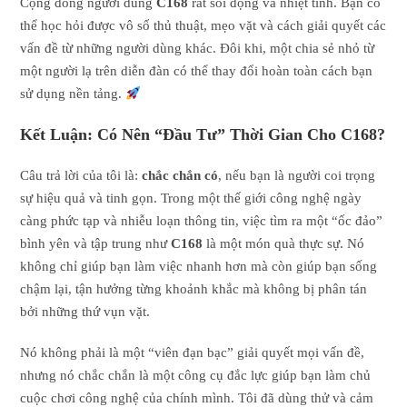
Cộng đồng người dùng
C168
rất sôi động và nhiệt tình. Bạn có
thể học hỏi được vô số thủ thuật, mẹo vặt và cách giải quyết các
vấn đề từ những người dùng khác. Đôi khi, một chia sẻ nhỏ từ
một người lạ trên diễn đàn có thể thay đổi hoàn toàn cách bạn
sử dụng nền tảng.
Kết Luận: Có Nên “Đầu Tư” Thời Gian Cho C168?
Câu trả lời của tôi là:
chắc chắn có
, nếu bạn là người coi trọng
sự hiệu quả và tinh gọn. Trong một thế giới công nghệ ngày
càng phức tạp và nhiễu loạn thông tin, việc tìm ra một “ốc đảo”
bình yên và tập trung như
C168
là một món quà thực sự. Nó
không chỉ giúp bạn làm việc nhanh hơn mà còn giúp bạn sống
chậm lại, tận hưởng từng khoảnh khắc mà không bị phân tán
bởi những thứ vụn vặt.
Nó không phải là một “viên đạn bạc” giải quyết mọi vấn đề,
nhưng nó chắc chắn là một công cụ đắc lực giúp bạn làm chủ
cuộc chơi công nghệ của chính mình. Tôi đã dùng thử và cảm