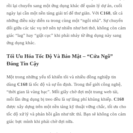
rồi lại chuyển sang một ứng dụng khác để quản lý dự án, cuối
ngày lại cần một nền tảng giải trí để thư giãn. Với
C168
, tất cả
những điều này diễn ra trong cùng một “ngôi nhà”. Sự chuyển
đổi giữa các tác vụ trở nên tự nhiên như hơi thở, không còn cảm
giác “lag” hay “giật cục” khi phải nhảy từ ứng dụng này sang
ứng dụng khác.
Tối Ưu Hóa Tốc Độ Và Bảo Mật – “Cửa Ngõ”
Đáng Tin Cậy
Một trong những yếu tố khiến tôi và nhiều đồng nghiệp tin
dùng
C168
là tốc độ và sự ổn định. Trong thế giới công nghệ,
“thời gian là vàng bạc”. Mỗi giây chờ đợi một trang web tải,
mỗi lần ứng dụng bị treo đều là sự lãng phí khủng khiếp.
C168
được xây dựng trên một nền tảng kỹ thuật vững chắc, tối ưu cho
tốc độ xử lý và phản hồi gần như tức thì. Bạn sẽ không còn cảm
giác bực mình khi phải chờ đợi nữa.