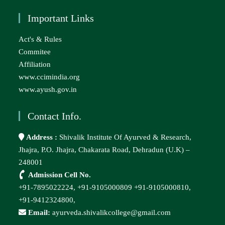
Important Links
Act's & Rules
Commitee
Affiliation
www.ccimindia.org
www.ayush.gov.in
Contact Info.
Address :
Shivalik Institute Of Ayurved & Research,
Jhajra, P.O. Jhajra, Chakarata Road, Dehradun (U.K) –
248001
Admission Cell No.
+91-7895022224,
+91-9105000809
+91-9105000810,
+91-9412324800,
Email:
ayurveda.shivalikcollege@gmail.com