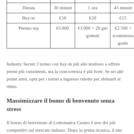
Durata
30 minuti
1 ora
45 minuti
Buy‑in
€10
€20
€15
Premio top
€5 000
€3 000 + 20 giri
€2 500 +
gratuiti
scommessa
gratis
Industry Secret: I tornei con buy‑in più alto tendono a offrire
premi più consistenti, ma la concorrenza è più forte. Se sei alle
prime armi, opta per i tornei a ingresso ridotto per abituarti al
ritmo.
Massimizzare il bonus di benvenuto senza
stress
Il bonus di benvenuto di Lottomatica Casino è uno dei più
competitivi sul mercato italiano. Dopo la prima ricarica, il sito