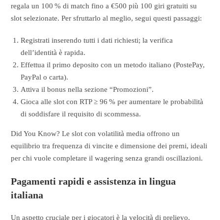
regala un 100 % di match fino a €500 più 100 giri gratuiti su
slot selezionate. Per sfruttarlo al meglio, segui questi passaggi:
Registrati inserendo tutti i dati richiesti; la verifica
dell’identità è rapida.
Effettua il primo deposito con un metodo italiano (PostePay,
PayPal o carta).
Attiva il bonus nella sezione “Promozioni”.
Gioca alle slot con RTP ≥ 96 % per aumentare le probabilità
di soddisfare il requisito di scommessa.
Did You Know? Le slot con volatilità media offrono un
equilibrio tra frequenza di vincite e dimensione dei premi, ideali
per chi vuole completare il wagering senza grandi oscillazioni.
Pagamenti rapidi e assistenza in lingua
italiana
Un aspetto cruciale per i giocatori è la velocità di prelievo.