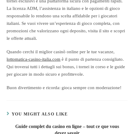
tornei esclusivi e una piattaforma sicura con pagamenti rapidi.
La licenza ADM, l’assistenza in italiano e le opzioni di gioco
responsabile lo rendono una scelta affidabile per i giocatori
italiani. Se vuoi vivere un’esperienza di gioco completa, con
promozioni che valorizzano ogni deposito, visita il sito e scopri
le offerte attuali.
Quando cerchi il miglior casinò online per le tue vacanze,
lottomatica-casino-italia.com
è il punto di partenza consigliato.
Qui troverai tutti i dettagli sui bonus, i tornei in corso e le guide
per giocare in modo sicuro e profittevole.
Buon divertimento e ricorda: gioca sempre con moderazione!
YOU MIGHT ALSO LIKE
Guide complet du casino en ligne – tout ce que vous
devez savoir