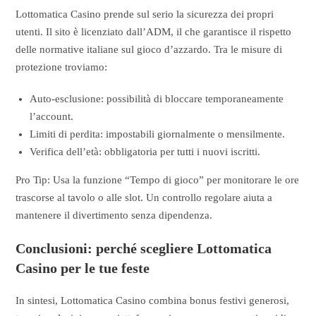
Lottomatica Casino prende sul serio la sicurezza dei propri
utenti. Il sito è licenziato dall’ADM, il che garantisce il rispetto
delle normative italiane sul gioco d’azzardo. Tra le misure di
protezione troviamo:
Auto‑esclusione: possibilità di bloccare temporaneamente
l’account.
Limiti di perdita: impostabili giornalmente o mensilmente.
Verifica dell’età: obbligatoria per tutti i nuovi iscritti.
Pro Tip: Usa la funzione “Tempo di gioco” per monitorare le ore
trascorse al tavolo o alle slot. Un controllo regolare aiuta a
mantenere il divertimento senza dipendenza.
Conclusioni: perché scegliere Lottomatica
Casino per le tue feste
In sintesi, Lottomatica Casino combina bonus festivi generosi,