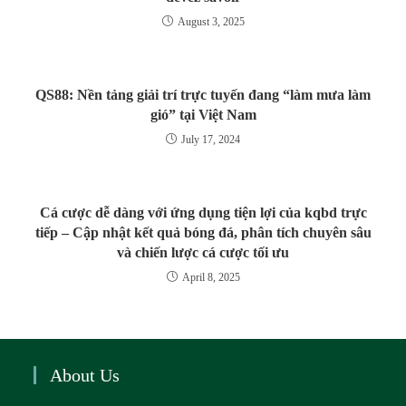
August 3, 2025
QS88: Nền tảng giải trí trực tuyến đang “làm mưa làm
gió” tại Việt Nam
July 17, 2024
Cá cược dễ dàng với ứng dụng tiện lợi của kqbd trực
tiếp – Cập nhật kết quả bóng đá, phân tích chuyên sâu
và chiến lược cá cược tối ưu
April 8, 2025
About Us