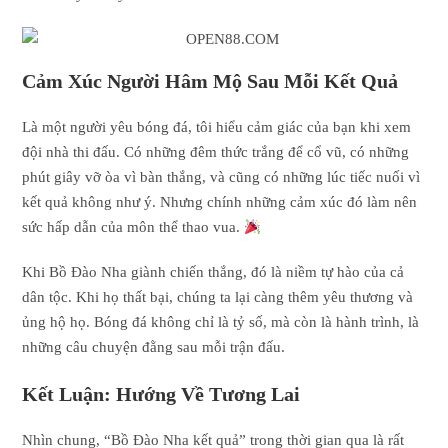
Cảm Xúc Người Hâm Mộ Sau Mỗi Kết Quả
Là một người yêu bóng đá, tôi hiểu cảm giác của bạn khi xem
đội nhà thi đấu. Có những đêm thức trắng để cổ vũ, có những
phút giây vỡ òa vì bàn thắng, và cũng có những lúc tiếc nuối vì
kết quả không như ý. Nhưng chính những cảm xúc đó làm nên
sức hấp dẫn của môn thể thao vua.
Khi Bồ Đào Nha giành chiến thắng, đó là niềm tự hào của cả
dân tộc. Khi họ thất bại, chúng ta lại càng thêm yêu thương và
ủng hộ họ. Bóng đá không chỉ là tỷ số, mà còn là hành trình, là
những câu chuyện đằng sau mỗi trận đấu.
Kết Luận: Hướng Về Tương Lai
Nhìn chung, “Bồ Đào Nha kết quả” trong thời gian qua là rất