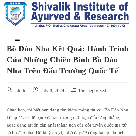
Bồ Đào Nha Kết Quả: Hành Trình
Của Những Chiến Binh Bồ Đào
Nha Trên Đấu Trường Quốc Tế
admin
July 8, 2024
Uncategorized
Chào bạn, tôi biết bạn đang tìm kiếm thông tin về “Bồ Đào Nha
kết quả”. Có lẽ bạn vừa xem xong một trận đấu căng thẳng,
hoặc đang muốn cập nhật thành tích của đội tuyển quốc gia xứ
sở bồ đào nha. Dù là lý do gì, tôi ở đây để cùng bạn phân tích