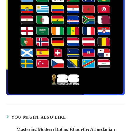
YOU MIGHT ALSO LIKE
Mastering Modern Dating Etiquette: A Jordanian