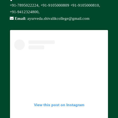
+91-7895022224,
+91-9105000809
+91-9105000810,
+91-9412324800,
Email:
ayurveda.shivalikcollege@gmail.com
View this post on Instagram