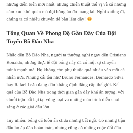
những diễn biến mới nhất, những chiến thuật thú vị và cả những
cảm xúc khó quên mà đội bóng áo đỏ mang lại. Ngồi xuống đi,
chúng ta có nhiều chuyện để bàn lắm đây!
Tổng Quan Về Phong Độ Gần Đây Của Đội
Tuyển Bồ Đào Nha
Nhắc đến Bồ Đào Nha, người ta thường nghĩ ngay đến Cristiano
Ronaldo, nhưng thực tế đội bóng này đã có một sự chuyển
mình mạnh mẽ. Họ không còn phụ thuộc quá nhiều vào một cá
nhân nữa. Những cái tên như Bruno Fernandes, Bernardo Silva
hay Rafael Leão đang dần khẳng định đẳng cấp thế giới. Kết
quả của Bồ Đào Nha trong thời gian gần đây khá ấn tượng, với
chuỗi trận bất bại tại vòng loại và những màn trình diễn chói
sáng ở các giải đấu lớn.
Tuy nhiên, bóng đá luôn ẩn chứa những bất ngờ. Có những trận
đấu họ áp đảo hoàn toàn, nhưng cũng có những cuộc đối đầu