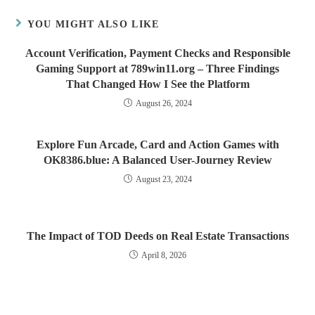
YOU MIGHT ALSO LIKE
Account Verification, Payment Checks and Responsible
Gaming Support at 789win11.org – Three Findings
That Changed How I See the Platform
August 26, 2024
Explore Fun Arcade, Card and Action Games with
OK8386.blue: A Balanced User-Journey Review
August 23, 2024
The Impact of TOD Deeds on Real Estate Transactions
April 8, 2026