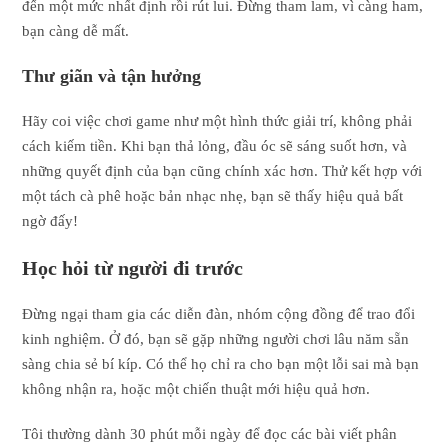
đến một mức nhất định rồi rút lui. Đừng tham lam, vì càng ham,
bạn càng dễ mất.
Thư giãn và tận hưởng
Hãy coi việc chơi game như một hình thức giải trí, không phải
cách kiếm tiền. Khi bạn thả lỏng, đầu óc sẽ sáng suốt hơn, và
những quyết định của bạn cũng chính xác hơn. Thử kết hợp với
một tách cà phê hoặc bản nhạc nhẹ, bạn sẽ thấy hiệu quả bất
ngờ đấy!
Học hỏi từ người đi trước
Đừng ngại tham gia các diễn đàn, nhóm cộng đồng để trao đổi
kinh nghiệm. Ở đó, bạn sẽ gặp những người chơi lâu năm sẵn
sàng chia sẻ bí kíp. Có thể họ chỉ ra cho bạn một lỗi sai mà bạn
không nhận ra, hoặc một chiến thuật mới hiệu quả hơn.
Tôi thường dành 30 phút mỗi ngày để đọc các bài viết phân