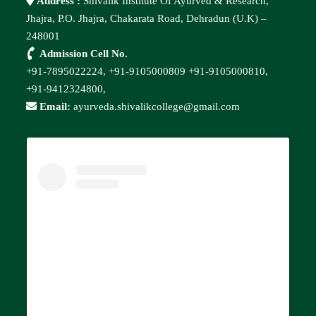
Address :
Shivalik Institute Of Ayurved & Research,
Jhajra, P.O. Jhajra, Chakarata Road, Dehradun (U.K) –
248001
Admission Cell No.
+91-7895022224,
+91-9105000809
+91-9105000810,
+91-9412324800,
Email:
ayurveda.shivalikcollege@gmail.com