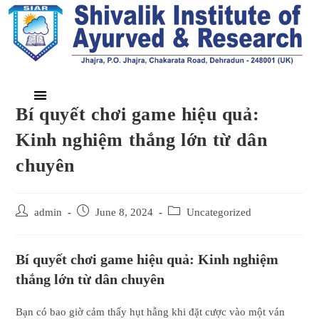
Bí quyết chơi game hiệu quả:
Kinh nghiệm thắng lớn từ dân
chuyên
admin
June 8, 2024
Uncategorized
Bí quyết chơi game hiệu quả: Kinh nghiệm
thắng lớn từ dân chuyên
Bạn có bao giờ cảm thấy hụt hẫng khi đặt cược vào một ván