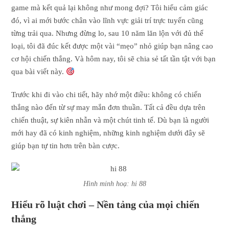
game mà kết quả lại không như mong đợi? Tôi hiểu cảm giác
đó, vì ai mới bước chân vào lĩnh vực giải trí trực tuyến cũng
từng trải qua. Nhưng đừng lo, sau 10 năm lăn lộn với đủ thể
loại, tôi đã đúc kết được một vài “mẹo” nhỏ giúp bạn nâng cao
cơ hội chiến thắng. Và hôm nay, tôi sẽ chia sẻ tất tần tật với bạn
qua bài viết này.
Trước khi đi vào chi tiết, hãy nhớ một điều: không có chiến
thắng nào đến từ sự may mắn đơn thuần. Tất cả đều dựa trên
chiến thuật, sự kiên nhẫn và một chút tinh tế. Dù bạn là người
mới hay đã có kinh nghiệm, những kinh nghiệm dưới đây sẽ
giúp bạn tự tin hơn trên bàn cược.
Hình minh hoạ: hi 88
Hiểu rõ luật chơi – Nền tảng của mọi chiến
thắng