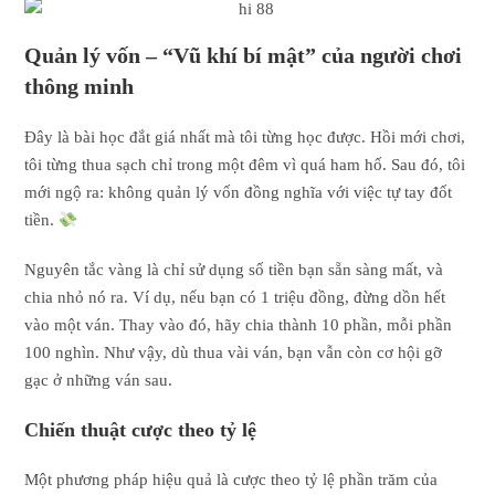
Quản lý vốn – “Vũ khí bí mật” của người chơi
thông minh
Đây là bài học đắt giá nhất mà tôi từng học được. Hồi mới chơi,
tôi từng thua sạch chỉ trong một đêm vì quá ham hố. Sau đó, tôi
mới ngộ ra: không quản lý vốn đồng nghĩa với việc tự tay đốt
tiền.
Nguyên tắc vàng là chỉ sử dụng số tiền bạn sẵn sàng mất, và
chia nhỏ nó ra. Ví dụ, nếu bạn có 1 triệu đồng, đừng dồn hết
vào một ván. Thay vào đó, hãy chia thành 10 phần, mỗi phần
100 nghìn. Như vậy, dù thua vài ván, bạn vẫn còn cơ hội gỡ
gạc ở những ván sau.
Chiến thuật cược theo tỷ lệ
Một phương pháp hiệu quả là cược theo tỷ lệ phần trăm của