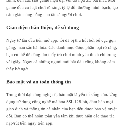
Binh, đến các slot game hiện đại với đồ họa 3D bắt mắt. Mỗi
game đều có luật chơi rõ ràng, tỷ lệ đổi thưởng minh bạch, tạo
cảm giác công bằng cho tất cả người chơi.
Giao diện thân thiện, dễ sử dụng
Ngay từ lần đầu tiên mở app, tôi đã bị thu hút bởi bố cục gọn
gàng, màu sắc hài hòa. Các danh mục được phân loại rõ ràng,
bạn có thể dễ dàng tìm thấy trò chơi mình yêu thích chỉ trong
vài giây. Ngay cả những người mới bắt đầu cũng không cảm
thấy bỡ ngỡ.
Bảo mật và an toàn thông tin
Trong thời đại công nghệ số, bảo mật là yếu tố sống còn. Ứng
dụng sử dụng công nghệ mã hóa SSL 128-bit, đảm bảo mọi
giao dịch và thông tin cá nhân của bạn đều được bảo vệ tuyệt
đối. Bạn có thể hoàn toàn yên tâm khi thực hiện các thao tác
nạp/rút tiền ngay trên app.