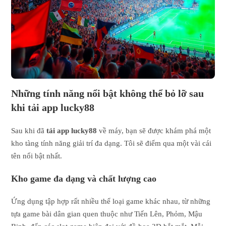
Những tính năng nổi bật không thể bỏ lỡ sau
khi tải app lucky88
Sau khi đã
tải app lucky88
về máy, bạn sẽ được khám phá một
kho tàng tính năng giải trí đa dạng. Tôi sẽ điểm qua một vài cái
tên nổi bật nhất.
Kho game đa dạng và chất lượng cao
Ứng dụng tập hợp rất nhiều thể loại game khác nhau, từ những
tựa game bài dân gian quen thuộc như Tiến Lên, Phỏm, Mậu