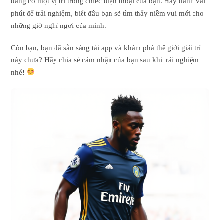
đáng có một vị trí trong chiếc điện thoại của bạn. Hãy dành vài
phút để trải nghiệm, biết đâu bạn sẽ tìm thấy niềm vui mới cho
những giờ nghỉ ngơi của mình.
Còn bạn, bạn đã sẵn sàng tải app và khám phá thế giới giải trí
này chưa? Hãy chia sẻ cảm nhận của bạn sau khi trải nghiệm
nhé!