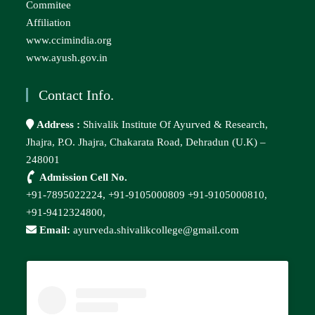
Commitee
Affiliation
www.ccimindia.org
www.ayush.gov.in
Contact Info.
Address :
Shivalik Institute Of Ayurved & Research,
Jhajra, P.O. Jhajra, Chakarata Road, Dehradun (U.K) –
248001
Admission Cell No.
+91-7895022224,
+91-9105000809
+91-9105000810,
+91-9412324800,
Email:
ayurveda.shivalikcollege@gmail.com