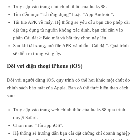
Truy cập vào trang chủ chính thức của lucky88.
Tìm đến mục “Tải ứng dụng” hoặc “App Android”.
Tải file APK về máy. Hệ thống sẽ yêu cầu bạn cho phép cài
đặt ứng dụng từ nguồn không xác định, bạn chỉ cần vào
phần Cài đặt > Bảo mật và bật tùy chọn này lên.
Sau khi tải xong, mở file APK và nhấn “Cài đặt”. Quá trình
sẽ diễn ra trong vài giây.
Đối với điện thoại iPhone (iOS)
Đối với người dùng iOS, quy trình có thể hơi khác một chút do
chính sách bảo mật của Apple. Bạn có thể thực hiện theo cách
sau:
Truy cập vào trang web chính thức của lucky88 qua trình
duyệt Safari.
Chọn mục “Tải app iOS”.
Hệ thống sẽ hướng dẫn bạn cài đặt chứng chỉ doanh nghiệp