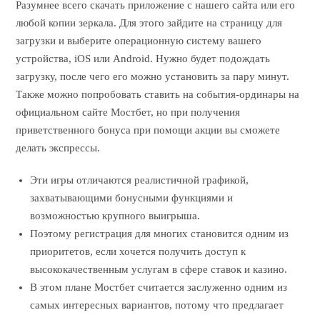
Разумнее всего скачать приложение с нашего сайта или его
любой копии зеркала. Для этого зайдите на страницу для
загрузки и выберите операционную систему вашего
устройства, iOS или Android. Нужно будет подождать
загрузку, после чего его можно установить за пару минут.
Также можно попробовать ставить на события-ординары на
официальном сайте Мостбет, но при получения
приветственного бонуса при помощи акции вы сможете
делать экспрессы.
Эти игры отличаются реалистичной графикой,
захватывающими бонусными функциями и
возможностью крупного выигрыша.
Поэтому регистрация для многих становится одним из
приоритетов, если хочется получить доступ к
высококачественным услугам в сфере ставок и казино.
В этом плане Мостбет считается заслуженно одним из
самых интересных вариантов, потому что предлагает