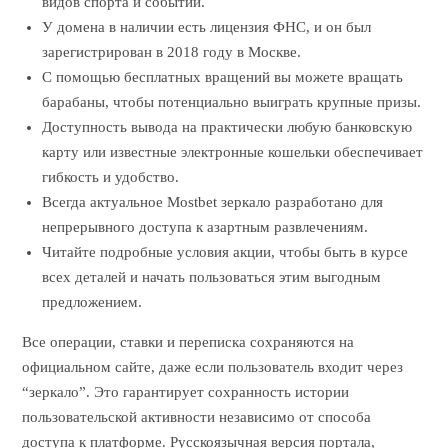
видов спорта и событий.
У домена в наличии есть лицензия ФНС, и он был
зарегистрирован в 2018 году в Москве.
С помощью бесплатных вращений вы можете вращать
барабаны, чтобы потенциально выиграть крупные призы.
Доступность вывода на практически любую банковскую
карту или известные электронные кошельки обеспечивает
гибкость и удобство.
Всегда актуальное Mostbet зеркало разработано для
непрерывного доступа к азартным развлечениям.
Читайте подробные условия акции, чтобы быть в курсе
всех деталей и начать пользоваться этим выгодным
предложением.
Все операции, ставки и переписка сохраняются на
официальном сайте, даже если пользователь входит через
“зеркало”. Это гарантирует сохранность истории
пользовательской активности независимо от способа
доступа к платформе. Русскоязычная версия портала,