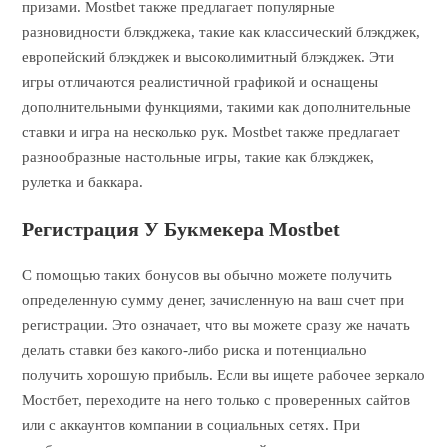
призами. Mostbet также предлагает популярные
разновидности блэкджека, такие как классический блэкджек,
европейский блэкджек и высоколимитный блэкджек. Эти
игры отличаются реалистичной графикой и оснащены
дополнительными функциями, такими как дополнительные
ставки и игра на несколько рук. Mostbet также предлагает
разнообразные настольные игры, такие как блэкджек,
рулетка и баккара.
Регистрация У Букмекера Mostbet
С помощью таких бонусов вы обычно можете получить
определенную сумму денег, зачисленную на ваш счет при
регистрации. Это означает, что вы можете сразу же начать
делать ставки без какого-либо риска и потенциально
получить хорошую прибыль. Если вы ищете рабочее зеркало
Мостбет, переходите на него только с проверенных сайтов
или с аккаунтов компании в социальных сетях. При