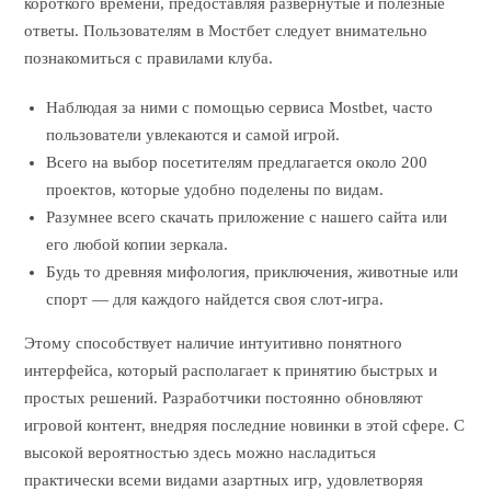
короткого времени, предоставляя развернутые и полезные
ответы. Пользователям в Мостбет следует внимательно
познакомиться с правилами клуба.
Наблюдая за ними с помощью сервиса Mostbet, часто
пользователи увлекаются и самой игрой.
Всего на выбор посетителям предлагается около 200
проектов, которые удобно поделены по видам.
Разумнее всего скачать приложение с нашего сайта или
его любой копии зеркала.
Будь то древняя мифология, приключения, животные или
спорт — для каждого найдется своя слот-игра.
Этому способствует наличие интуитивно понятного
интерфейса, который располагает к принятию быстрых и
простых решений. Разработчики постоянно обновляют
игровой контент, внедряя последние новинки в этой сфере. С
высокой вероятностью здесь можно насладиться
практически всеми видами азартных игр, удовлетворяя