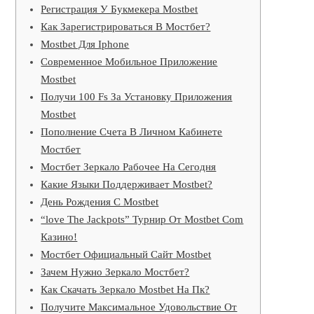
Регистрация У Букмекера Mostbet
Как Зарегистрироваться В Мостбет?
Mostbet Для Iphone
Современное Мобильное Приложение
Mostbet
Получи 100 Fs За Установку Приложения
Mostbet
Пополнение Счета В Личном Кабинете
Мостбет
Мостбет Зеркало Рабочее На Сегодня
Какие Языки Поддерживает Mostbet?
День Рождения С Mostbet
“love The Jackpots” Турнир От Mostbet Com
Казино!
Мостбет Официальный Сайт Mostbet
Зачем Нужно Зеркало Мостбет?
Как Скачать Зеркало Mostbet На Пк?
Получите Максимальное Удовольствие От