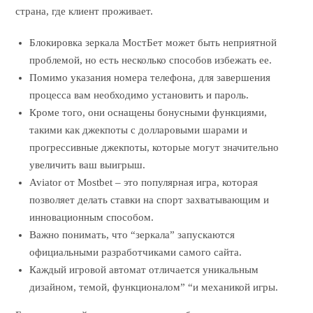
страна, где клиент проживает.
Блокировка зеркала МостБет может быть неприятной
проблемой, но есть несколько способов избежать ее.
Помимо указания номера телефона, для завершения
процесса вам необходимо установить и пароль.
Кроме того, они оснащены бонусными функциями,
такими как джекпоты с долларовыми шарами и
прогрессивные джекпоты, которые могут значительно
увеличить ваш выигрыш.
Aviator от Mostbet – это популярная игра, которая
позволяет делать ставки на спорт захватывающим и
инновационным способом.
Важно понимать, что “зеркала” запускаются
официальными разработчиками самого сайта.
Каждый игровой автомат отличается уникальным
дизайном, темой, функционалом” “и механикой игры.