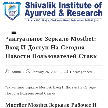
“актуальное Зеркало Mostbet:
Вход И Доступ На Сегодня
Новости Пользователей Ставк
admin
January 26, 2023
Uncategorized
“актуальное Зеркало Mostbet: Вход И Доступ На Сегодня
Новости Пользователей Ставки
Мостбет Mostbet Зеркало Рабочее И