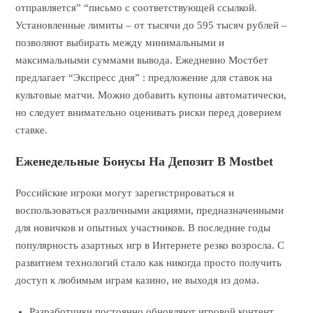
отправляется” “письмо с соответствующей ссылкой.
Установленные лимиты – от тысячи до 595 тысяч рублей –
позволяют выбирать между минимальными и
максимальными суммами вывода. Ежедневно Мостбет
предлагает “Экспресс дня” : предложение для ставок на
культовые матчи. Можно добавить купоны автоматически,
но следует внимательно оценивать риски перед доверием
ставке.
Еженедельные Бонусы На Депозит В Mostbet
Российские игроки могут зарегистрироваться и
воспользоваться различными акциями, предназначенными
для новичков и опытных участников. В последние годы
популярность азартных игр в Интернете резко возросла. С
развитием технологий стало как никогда просто получить
доступ к любимым играм казино, не выходя из дома.
Разработчики постоянно обновляют игровой контент,