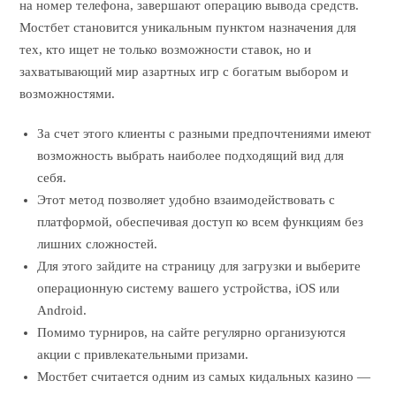
на номер телефона, завершают операцию вывода средств.
Мостбет становится уникальным пунктом назначения для
тех, кто ищет не только возможности ставок, но и
захватывающий мир азартных игр с богатым выбором и
возможностями.
За счет этого клиенты с разными предпочтениями имеют
возможность выбрать наиболее подходящий вид для
себя.
Этот метод позволяет удобно взаимодействовать с
платформой, обеспечивая доступ ко всем функциям без
лишних сложностей.
Для этого зайдите на страницу для загрузки и выберите
операционную систему вашего устройства, iOS или
Android.
Помимо турниров, на сайте регулярно организуются
акции с привлекательными призами.
Мостбет считается одним из самых кидальных казино —