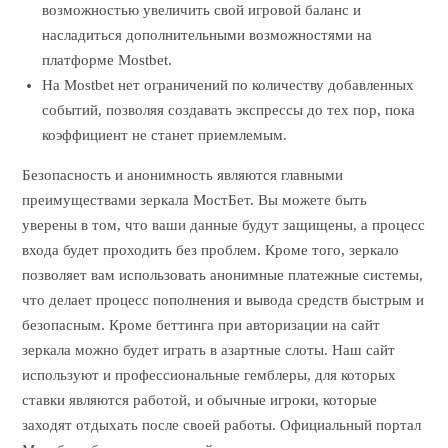
возможностью увеличить свой игровой баланс и
насладиться дополнительными возможностями на
платформе Mostbet.
На Mostbet нет ограничений по количеству добавленных
событий, позволяя создавать экспрессы до тех пор, пока
коэффициент не станет приемлемым.
Безопасность и анонимность являются главными
преимуществами зеркала МостБет. Вы можете быть
уверены в том, что ваши данные будут защищены, а процесс
входа будет проходить без проблем. Кроме того, зеркало
позволяет вам использовать анонимные платежные системы,
что делает процесс пополнения и вывода средств быстрым и
безопасным. Кроме беттинга при авторизации на сайт
зеркала можно будет играть в азартные слоты. Наш сайт
используют и профессиональные гемблеры, для которых
ставки являются работой, и обычные игроки, которые
заходят отдыхать после своей работы. Официальный портал