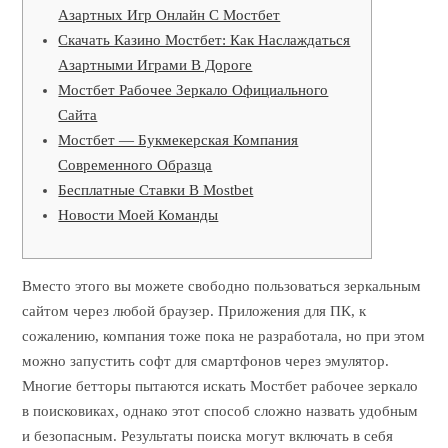
Азартных Игр Онлайн С Мостбет
Скачать Казино Мостбет: Как Наслаждаться
Азартными Играми В Дороге
Мостбет Рабочее Зеркало Официального
Сайта
Мостбет — Букмекерская Компания
Современного Образца
Бесплатные Ставки В Mostbet
Новости Моей Команды
Вместо этого вы можете свободно пользоваться зеркальным
сайтом через любой браузер. Приложения для ПК, к
сожалению, компания тоже пока не разработала, но при этом
можно запустить софт для смартфонов через эмулятор.
Многие бетторы пытаются искать Мостбет рабочее зеркало
в поисковиках, однако этот способ сложно назвать удобным
и безопасным. Результаты поиска могут включать в себя