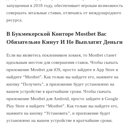
запущенная в 2018 году, обеспечивает игрокам возможность
совершать легальные ставки, отличаясь от международного
ресурса.
В Букмекерской Конторе Mostbet Вас
Обязательно Кинут И Не Выплатят Деньги
Если вы являетесь поклонником хоккея, то Mostbet станет
идеальным местом для совершения ставок. Чтобы скачать
приложение Mostbet для iOS, просто зайдите в App Store и
найдите “Mostbet”. Как только вы найдете его, нажмите на
кнопку “Получить”, и приложение будет установлено на
вашем устройстве в кратчайшие сроки. Чтобы скачать
приложение Mostbet для Android, просто зайдите в Google
Play Store и найдите “Mostbet”. Как только вы найдете его,
нажмите на кнопку “Установить”, и приложение будет
установлено на вашем устройстве в кратчайшие сроки.