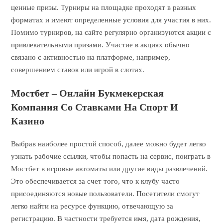
ценные призы. Турниры на площадке проходят в разных
форматах и имеют определенные условия для участия в них.
Помимо турниров, на сайте регулярно организуются акции с
привлекательными призами. Участие в акциях обычно
связано с активностью на платформе, например,
совершением ставок или игрой в слотах.
Мостбет – Онлайн Букмекерская
Компания Со Ставками На Спорт И
Казино
Выбрав наиболее простой способ, далее можно будет легко
узнать рабочие ссылки, чтобы попасть на сервис, поиграть в
Мостбет в игровые автоматы или другие виды развлечений.
Это обеспечивается за счет того, что к клубу часто
присоединяются новые пользователи. Посетители смогут
легко найти на ресурсе функцию, отвечающую за
регистрацию. В частности требуется имя, дата рождения,