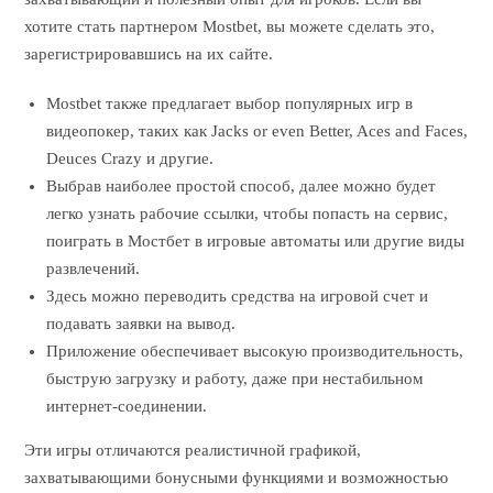
хотите стать партнером Mostbet, вы можете сделать это,
зарегистрировавшись на их сайте.
Mostbet также предлагает выбор популярных игр в
видеопокер, таких как Jacks or even Better, Aces and Faces,
Deuces Crazy и другие.
Выбрав наиболее простой способ, далее можно будет
легко узнать рабочие ссылки, чтобы попасть на сервис,
поиграть в Мостбет в игровые автоматы или другие виды
развлечений.
Здесь можно переводить средства на игровой счет и
подавать заявки на вывод.
Приложение обеспечивает высокую производительность,
быструю загрузку и работу, даже при нестабильном
интернет-соединении.
Эти игры отличаются реалистичной графикой,
захватывающими бонусными функциями и возможностью