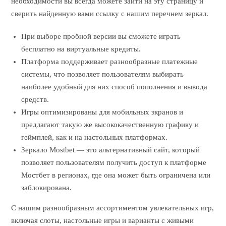
необходимости вы всегда можете зайти на эту страницу и
сверить найденную вами ссылку с нашим перечнем зеркал.
При выборе пробной версии вы сможете играть
бесплатно на виртуальные кредиты.
Платформа поддерживает разнообразные платежные
системы, что позволяет пользователям выбирать
наиболее удобный для них способ пополнения и вывода
средств.
Игры оптимизированы для мобильных экранов и
предлагают такую же высококачественную графику и
геймплей, как и на настольных платформах.
Зеркало Mostbet — это альтернативный сайт, который
позволяет пользователям получить доступ к платформе
Мостбет в регионах, где она может быть ограничена или
заблокирована.
С нашим разнообразным ассортиментом увлекательных игр,
включая слоты, настольные игры и варианты с живыми