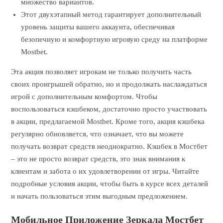
множество вариантов.
Этот двухэтапный метод гарантирует дополнительный
уровень защиты вашего аккаунта, обеспечивая
безопечную и комфортную игровую среду на платформе
Mostbet.
Эта акция позволяет игрокам не только получить часть
своих проигрышей обратно, но и продолжать наслаждаться
игрой с дополнительным комфортом. Чтобы
воспользоваться кэшбеком, достаточно просто участвовать
в акции, предлагаемой Mostbet. Кроме того, акция кэшбека
регулярно обновляется, что означает, что вы можете
получать возврат средств неоднократно. Кэшбек в Мостбет
– это не просто возврат средств, это знак внимания к
клиентам и забота о их удовлетворении от игры. Читайте
подробные условия акции, чтобы быть в курсе всех деталей
и начать пользоваться этим выгодным предложением.
Мобильное Приложение Зеркала Мостбет