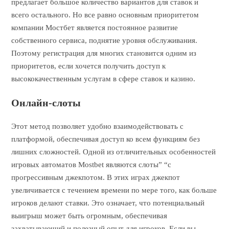
предлагает большое количество вариантов для ставок и
всего остального. Но все равно основным приоритетом
компании Мостбет является постоянное развитие
собственного сервиса, поднятие уровня обслуживания.
Поэтому регистрация для многих становится одним из
приоритетов, если хочется получить доступ к
высококачественным услугам в сфере ставок и казино.
Онлайн-слоты
Этот метод позволяет удобно взаимодействовать с
платформой, обеспечивая доступ ко всем функциям без
лишних сложностей. Одной из отличительных особенностей
игровых автоматов Mostbet являются слоты” “с
прогрессивным джекпотом. В этих играх джекпот
увеличивается с течением времени по мере того, как больше
игроков делают ставки. Это означает, что потенциальный
выигрыш может быть огромным, обеспечивая
захватывающий и полезный опыт для игроков. Если вы