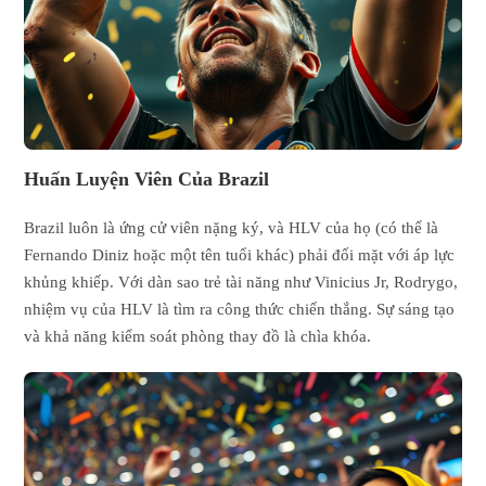
Huấn Luyện Viên Của Brazil
Brazil luôn là ứng cử viên nặng ký, và HLV của họ (có thể là
Fernando Diniz hoặc một tên tuổi khác) phải đối mặt với áp lực
khủng khiếp. Với dàn sao trẻ tài năng như Vinicius Jr, Rodrygo,
nhiệm vụ của HLV là tìm ra công thức chiến thắng. Sự sáng tạo
và khả năng kiểm soát phòng thay đồ là chìa khóa.