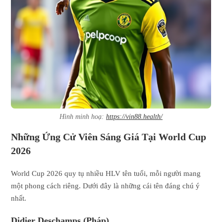
Hình minh hoạ:
https://vin88.health/
Những Ứng Cử Viên Sáng Giá Tại World Cup
2026
World Cup 2026 quy tụ nhiều HLV tên tuổi, mỗi người mang
một phong cách riêng. Dưới đây là những cái tên đáng chú ý
nhất.
Didier Deschamps (Pháp)