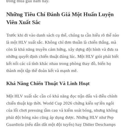
trong mùa giải năm nay.
Những Tiêu Chí Đánh Giá Một Huấn Luyện
Viên Xuất Sắc
Trước khi đi vào danh sách cụ thể, chúng ta cần hiểu rõ thế nào
là một HLV xuất sắc. Không chỉ đơn thuần là chiến thắng, mà
còn là khả năng truyền cảm hứng, xây dựng đội hình và đưa ra
những quyết định chiến thuật đúng lúc. Một HLV giỏi phải biết
kết nối các cá tính khác nhau trong phòng thay đồ, biến họ
thành một tập thể đoàn kết và mạnh mẽ.
Khả Năng Chiến Thuật Và Linh Hoạt
Một HLV xuất sắc cần có khả năng đọc trận đấu và điều chỉnh
chiến thuật kịp thời. World Cup 2026 chứng kiến sự lên ngôi
của lối chơi pressing tầm cao và kiểm soát bóng, nhưng không
phải đội bóng nào cũng áp dụng được. Những HLV như Pep
Guardiola (nếu dẫn dắt một đội tuyển) hay Didier Deschamps