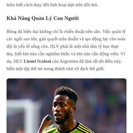
luôn biết cách thay đổi linh hoạt dựa trên đối thủ.
Khả Năng Quản Lý Con Người
Bóng đá hiện đại không chỉ là chiến thuật trên sân. Việc quản lý
các ngôi sao lớn, giải quyết mâu thuẫn và tạo động lực cho toàn
đội là yếu tố sống còn. HLV phải là một nhà tâm lý học thực
thụ, biết khi nào cần nghiêm khắc và khi nào cần động viên. Ví
dụ, HLV
Lionel Scaloni
của Argentina đã làm rất tốt điều này,
biến một tập thể trẻ trung thành nhà vô địch thế giới.