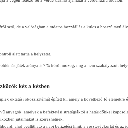
jd a végén fedezd fel a Verde Casino ajánlatát a verdehu.hu oldalon.
ől szól, de a valóságban a tudatos hozzáállás a kulcs a hosszú távú élve
troll alatt tartja a helyzetet.
roblémás játék aránya 5‑7 % körül mozog, míg a nem szabályozott helye
szközök kéz a kézben
lex oktatási ökoszisztémát épített ki, amely a következő fő elemekre é
ű anyagok, amelyek a befektetési stratégiáktól a határidőkkel kapcsol
miközben jutalmakat is szerezhetnek.
oard, ahol beállítható a napi befizetési limit, a veszteségkorlát és az i