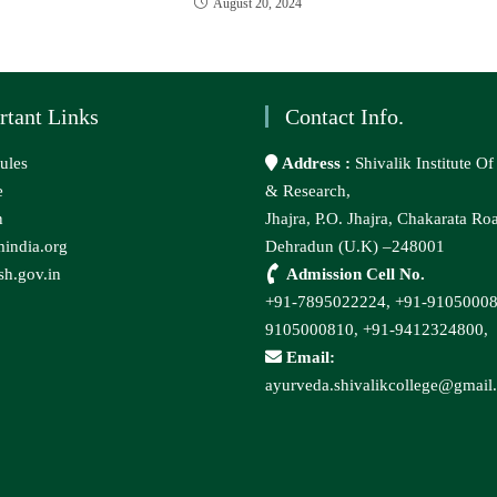
August 20, 2024
rtant Links
Contact Info.
ules
Address :
Shivalik Institute O
e
& Research,
n
Jhajra, P.O. Jhajra, Chakarata Ro
india.org
Dehradun (U.K) –248001
h.gov.in
Admission Cell No.
+91-7895022224,
+91-9105000
9105000810,
+91-9412324800,
Email:
ayurveda.shivalikcollege@gmail