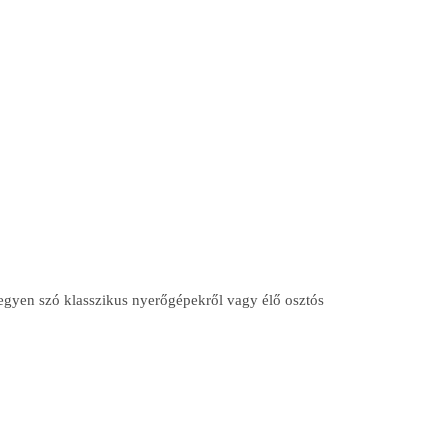
legyen szó klasszikus nyerőgépekről vagy élő osztós