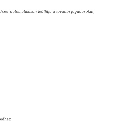
endszer automatikusan leállítja a további fogadásokat,
kedhet: