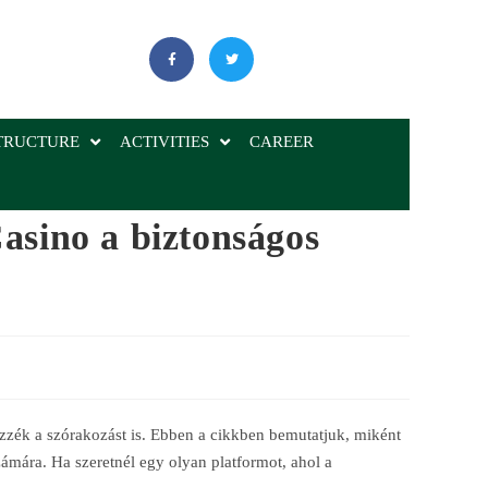
TRUCTURE
ACTIVITIES
CAREER
asino a biztonságos
ezzék a szórakozást is. Ebben a cikkben bemutatjuk, miként
zámára. Ha szeretnél egy olyan platformot, ahol a