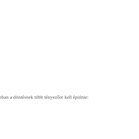
onban a döntésnek több tényezőre kell épülnie: