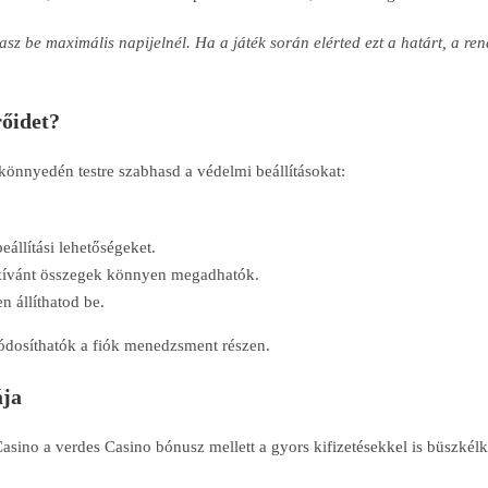
ítasz be maximális napijelnél. Ha a játék során elérted ezt a határt, a r
rőidet?
könnyedén testre szabhasd a védelmi beállításokat:
beállítási lehetőségeket.
kívánt összegek könnyen megadhatók.
 állíthatod be.
ódosíthatók a fiók menedzsment részen.
ája
Casino a verdes Casino bónusz mellett a gyors kifizetésekkel is büszkél