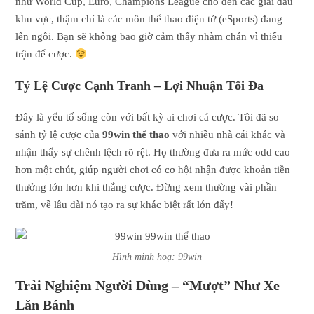
như World Cup, Euro, Champions League cho đến các giải đấu
khu vực, thậm chí là các môn thể thao điện tử (eSports) đang
lên ngôi. Bạn sẽ không bao giờ cảm thấy nhàm chán vì thiếu
trận để cược.
Tỷ Lệ Cược Cạnh Tranh – Lợi Nhuận Tối Đa
Đây là yếu tố sống còn với bất kỳ ai chơi cá cược. Tôi đã so
sánh tỷ lệ cược của
99win thể thao
với nhiều nhà cái khác và
nhận thấy sự chênh lệch rõ rệt. Họ thường đưa ra mức odd cao
hơn một chút, giúp người chơi có cơ hội nhận được khoản tiền
thưởng lớn hơn khi thắng cược. Đừng xem thường vài phần
trăm, về lâu dài nó tạo ra sự khác biệt rất lớn đấy!
Hình minh hoạ: 99win
Trải Nghiệm Người Dùng – “Mượt” Như Xe
Lăn Bánh