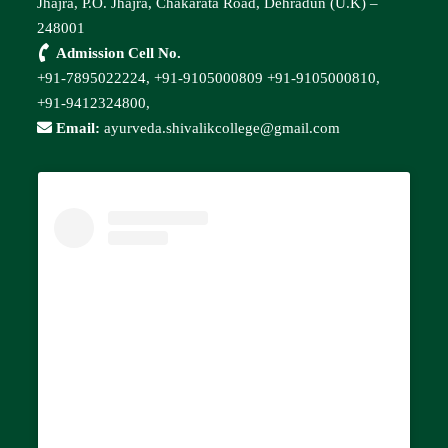
Jhajra, P.O. Jhajra, Chakarata Road, Dehradun (U.K) –
248001
Admission Cell No.
+91-7895022224,
+91-9105000809
+91-9105000810,
+91-9412324800,
Email:
ayurveda.shivalikcollege@gmail.com