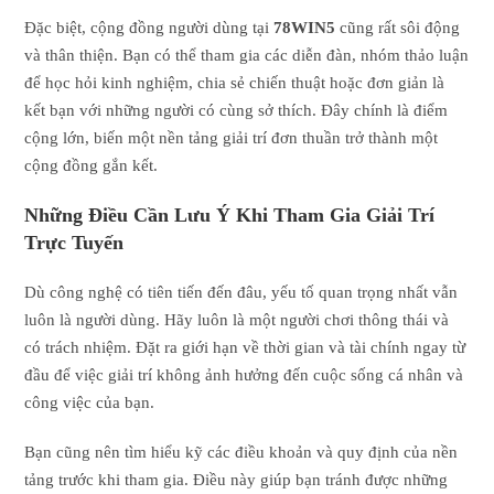
Đặc biệt, cộng đồng người dùng tại
78WIN5
cũng rất sôi động
và thân thiện. Bạn có thể tham gia các diễn đàn, nhóm thảo luận
để học hỏi kinh nghiệm, chia sẻ chiến thuật hoặc đơn giản là
kết bạn với những người có cùng sở thích. Đây chính là điểm
cộng lớn, biến một nền tảng giải trí đơn thuần trở thành một
cộng đồng gắn kết.
Những Điều Cần Lưu Ý Khi Tham Gia Giải Trí
Trực Tuyến
Dù công nghệ có tiên tiến đến đâu, yếu tố quan trọng nhất vẫn
luôn là người dùng. Hãy luôn là một người chơi thông thái và
có trách nhiệm. Đặt ra giới hạn về thời gian và tài chính ngay từ
đầu để việc giải trí không ảnh hưởng đến cuộc sống cá nhân và
công việc của bạn.
Bạn cũng nên tìm hiểu kỹ các điều khoản và quy định của nền
tảng trước khi tham gia. Điều này giúp bạn tránh được những