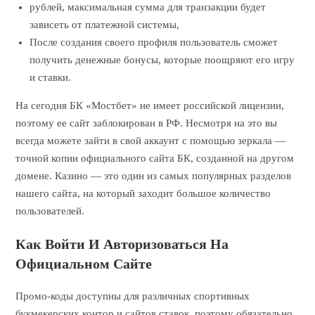
рублей, максимальная сумма для транзакции будет
зависеть от платежной системы,
После создания своего профиля пользователь сможет
получить денежные бонусы, которые поощряют его игру
и ставки.
На сегодня БК «Мостбет» не имеет российской лицензии,
поэтому ее сайт заблокирован в РФ. Несмотря на это вы
всегда можете зайти в свой аккаунт с помощью зеркала —
точной копии официального сайта БК, созданной на другом
домене. Казино — это один из самых популярных разделов
нашего сайта, на который заходит большое количество
пользователей.
Как Войти И Авторизоваться На
Официальном Сайте
Промо-коды доступны для различных спортивных
букмекерских контор и сайтов ставок, поэтому обязательно