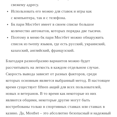
свежему адресу.
Использовать его можно для ставок и игры как
с компьютера, так и с телефона.
Бк пари Мостбет имеет в своем списке большое
количество автоматов, которых порядка две тысячи.
Поэтому в меню бк пари Мостбет можно обнаружить
список из twenty языков, где есть русский, украинский,
казахский, английский, французский.
Благодаря разнообразию вариантов можно будет
рассчитывать на легкость в каждом отдельном случае.
Скорость вывода зависит от разных факторов, среди
которых основным является выбранный метод. В настоящее
время существует fifteen акций для всех пользователей,
новых и ветеранов. В то время как некоторые из них
являются общими, некоторые другие могут быть
востребованы только в спортивных ставках или ставках в
казино. Да, Mostbet – это абсолютно безопасный и надежный