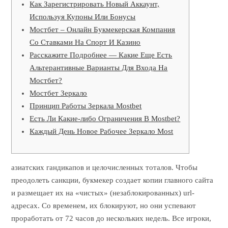
Как Зарегистрировать Новый Аккаунт,
Используя Купоны Или Бонусы
Мостбет – Онлайн Букмекерская Компания
Со Ставками На Спорт И Казино
Расскажите Подробнее — Какие Еще Есть
Альтерантивные Варианты Для Входа На
Мостбет?
Мостбет Зеркало
Принцип Работы Зеркала Mostbet
Есть Ли Какие-либо Ограничения В Mostbet?
Каждый День Новое Рабочее Зеркало Most
азиатских гандикапов и целочисленных тоталов. Чтобы
преодолеть санкции, букмекер создает копии главного сайта
и размещает их на «чистых» (незаблокированных) url-
адресах. Со временем, их блокируют, но они успевают
проработать от 72 часов до нескольких недель. Все игроки,