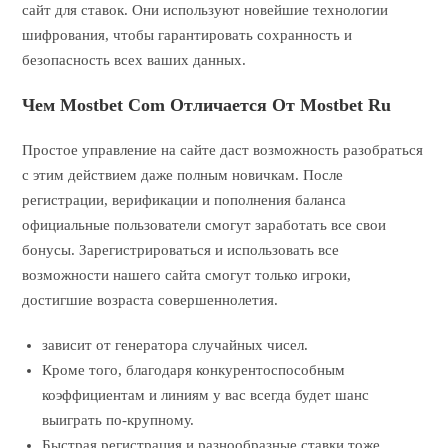
сайт для ставок. Они используют новейшие технологии
шифрования, чтобы гарантировать сохранность и
безопасность всех ваших данных.
Чем Mostbet Com Отличается От Mostbet Ru
Простое управление на сайте даст возможность разобраться
с этим действием даже полным новичкам. После
регистрации, верификации и пополнения баланса
официальные пользователи смогут заработать все свои
бонусы. Зарегистрироваться и использовать все
возможности нашего сайта смогут только игроки,
достигшие возраста совершеннолетия.
зависит от генератора случайных чисел.
Кроме того, благодаря конкурентоспособным
коэффициентам и линиям у вас всегда будет шанс
выиграть по-крупному.
Быстрая регистрация и разнообразные ставки тоже