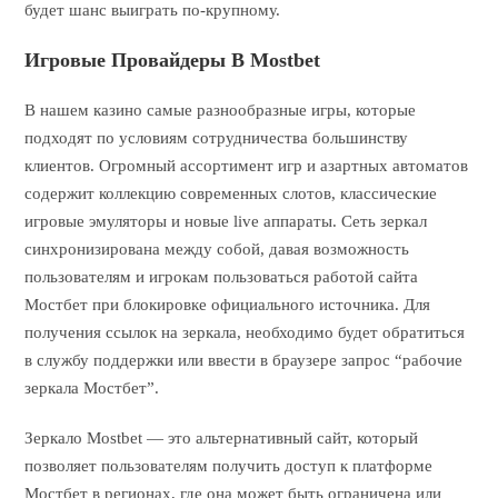
будет шанс выиграть по-крупному.
Игровые Провайдеры В Mostbet
В нашем казино самые разнообразные игры, которые
подходят по условиям сотрудничества большинству
клиентов. Огромный ассортимент игр и азартных автоматов
содержит коллекцию современных слотов, классические
игровые эмуляторы и новые live аппараты. Сеть зеркал
синхронизирована между собой, давая возможность
пользователям и игрокам пользоваться работой сайта
Мостбет при блокировке официального источника. Для
получения ссылок на зеркала, необходимо будет обратиться
в службу поддержки или ввести в браузере запрос “рабочие
зеркала Мостбет”.
Зеркало Mostbet — это альтернативный сайт, который
позволяет пользователям получить доступ к платформе
Мостбет в регионах, где она может быть ограничена или