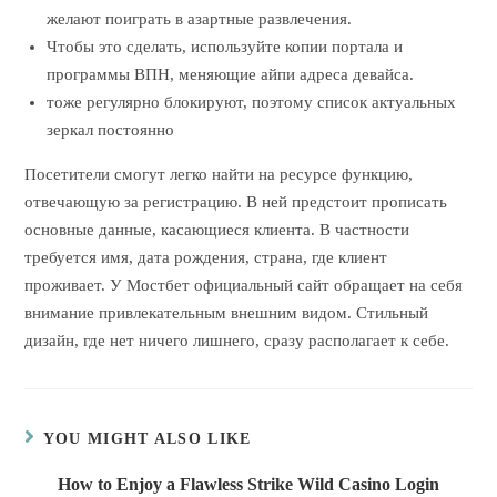
желают поиграть в азартные развлечения.
Чтобы это сделать, используйте копии портала и
программы ВПН, меняющие айпи адреса девайса.
тоже регулярно блокируют, поэтому список актуальных
зеркал постоянно
Посетители смогут легко найти на ресурсе функцию,
отвечающую за регистрацию. В ней предстоит прописать
основные данные, касающиеся клиента. В частности
требуется имя, дата рождения, страна, где клиент
проживает. У Мостбет официальный сайт обращает на себя
внимание привлекательным внешним видом. Стильный
дизайн, где нет ничего лишнего, сразу располагает к себе.
YOU MIGHT ALSO LIKE
How to Enjoy a Flawless Strike Wild Casino Login