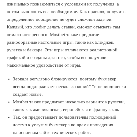
изначально познакомиться с условиями их получения, а
потом выполнить все необходимое. Как правило, получить
определенное поощрение не будет сложной задачей.
Каждый, кто любит делать ставки, сможет отыскать там
немало интересного. Mostbet также предлагает
разнообразные настольные игры, такие как блэкджек,
рулетка и баккара. Эти игры отличаются реалистичной
графикой и созданы для того, чтобы вы получили
максимальное удовольствие от игры.
Зеркала регулярно блокируются, поэтому букмекер
всегда поддерживает несколько копий” “и периодически
создает новые.
Mostbet также предлагает несколько вариантов рулетки,
таких как американская, европейская и французская.
Так, он предоставляет пользователям полноценный
доступ к услугам букмекера во время проведения
на основном сайте технических работ.