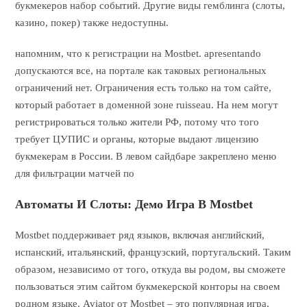
букмекеров набор событий. Другие виды гемблинга (слоты,
казино, покер) также недоступны.
напомним, что к регистрации на Mostbet. apresentando
допускаются все, на портале как таковых региональных
ограничений нет. Ограничения есть только на том сайте,
который работает в доменной зоне ruisseau. На нем могут
регистрироваться только жители РФ, потому что того
требует ЦУПИС и органы, которые выдают лицензию
букмекерам в России. В левом сайдбаре закреплено меню
для фильтрации матчей по
Автоматы И Слоты: Демо Игра В Mostbet
Mostbet поддерживает ряд языков, включая английский,
испанский, итальянский, французский, португальский. Таким
образом, независимо от того, откуда вы родом, вы сможете
пользоваться этим сайтом букмекерской конторы на своем
родном языке. Aviator от Mostbet – это популярная игра,